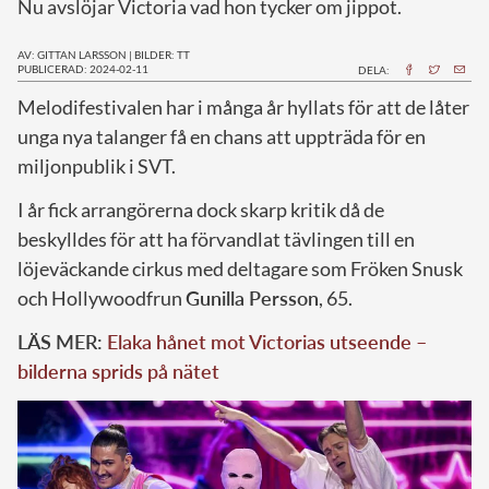
Nu avslöjar Victoria vad hon tycker om jippot.
AV: GITTAN LARSSON
|
BILDER: TT
PUBLICERAD: 2024-02-11
DELA:
M
elodifestivalen har i många år hyllats för att de låter
unga nya talanger få en chans att uppträda för en
miljonpublik i SVT.
I år fick arrangörerna dock skarp kritik då de
beskylldes för att ha förvandlat tävlingen till en
löjeväckande cirkus med deltagare som Fröken Snusk
och Hollywoodfrun
Gunilla Persson
, 65.
LÄS MER:
Elaka hånet mot Victorias utseende –
bilderna sprids på nätet