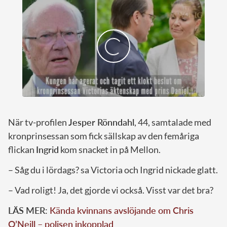
När tv-profilen
Jesper Rönndahl
, 44, samtalade med
kronprinsessan som fick sällskap av den femåriga
flickan
Ingrid
kom snacket in på Mellon.
– Såg du i lördags? sa Victoria och Ingrid nickade glatt.
– Vad roligt! Ja, det gjorde vi också. Visst var det bra?
LÄS MER:
Kända kvinnans avslöjande om Chris
O’Neill – polisen inkopplad