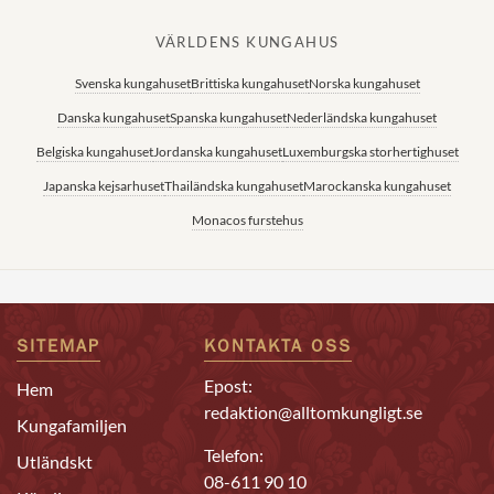
VÄRLDENS KUNGAHUS
Svenska kungahuset
Brittiska kungahuset
Norska kungahuset
Danska kungahuset
Spanska kungahuset
Nederländska kungahuset
Belgiska kungahuset
Jordanska kungahuset
Luxemburgska storhertighuset
Japanska kejsarhuset
Thailändska kungahuset
Marockanska kungahuset
Monacos furstehus
SITEMAP
KONTAKTA OSS
Epost:
Hem
redaktion@alltomkungligt.se
Kungafamiljen
Telefon:
Utländskt
08-611 90 10