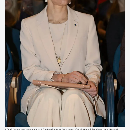
Vad kronprinsessan Victoria tycker om Christer Lindarws utspel