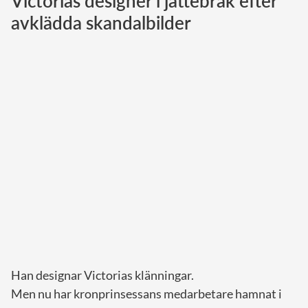
Victorias designer i jättebråk efter
avklädda skandalbilder
Norska kungahuset
Danska kungahuset
Spanska kungahuset
Nederländska kungahuset
Belgiska kungahuset
Jordanska kungahuset
Luxemburgska storhertighuset
Japanska kejsarhuset
Thailändska kungahuset
Marockanska kungahuset
Monacos furstehus
Han designar Victorias klänningar.
Men nu har kronprinsessans medarbetare hamnat i