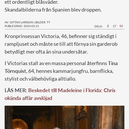
ett ordentligt blåsväder.
Skandalbilderna från Spanien blev droppen.
AV: GITTAN LARSSON
|
BILDER: TT
PUBLICERAD: 2024-03-21
DELA:
K
ronprinsessan Victoria, 46, befinner sig ständigt i
rampljuset och måste se till att förnya sin garderob
betydligt mer ofta än sina undersåtar.
I Victorias stall av en massa personal återfinns
Tina
Törnquist
, 64, hennes kammarjungfru, barnflicka,
stylist och välbehövliga alltiallo.
LÄS MER:
Beskedet till Madeleine i Florida: Chris
okända affär avslöjad