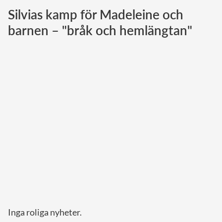
Silvias kamp för Madeleine och
Norska kungahuset
barnen – "bråk och hemlängtan"
Danska kungahuset
Spanska kungahuset
Nederländska kungahuset
Belgiska kungahuset
Jordanska kungahuset
Luxemburgska storhertighuset
Japanska kejsarhuset
Thailändska kungahuset
Marockanska kungahuset
Monacos furstehus
Inga roliga nyheter.