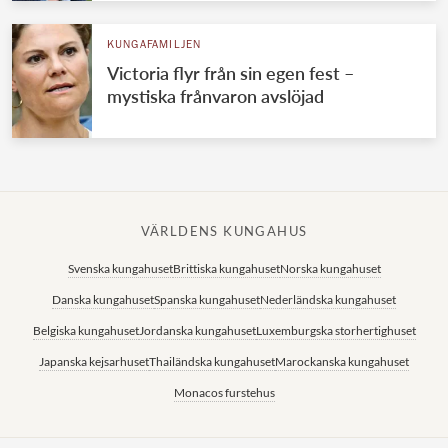
KUNGAFAMILJEN
Victoria flyr från sin egen fest –
mystiska frånvaron avslöjad
VÄRLDENS KUNGAHUS
Svenska kungahuset
Brittiska kungahuset
Norska kungahuset
Danska kungahuset
Spanska kungahuset
Nederländska kungahuset
Belgiska kungahuset
Jordanska kungahuset
Luxemburgska storhertighuset
Japanska kejsarhuset
Thailändska kungahuset
Marockanska kungahuset
Monacos furstehus