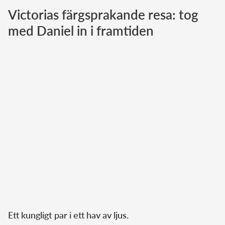
Victorias färgsprakande resa: tog
Norska kungahuset
med Daniel in i framtiden
Danska kungahuset
Spanska kungahuset
Nederländska kungahuset
Belgiska kungahuset
Jordanska kungahuset
Luxemburgska storhertighuset
Japanska kejsarhuset
Thailändska kungahuset
Marockanska kungahuset
Monacos furstehus
Ett kungligt par i ett hav av ljus.