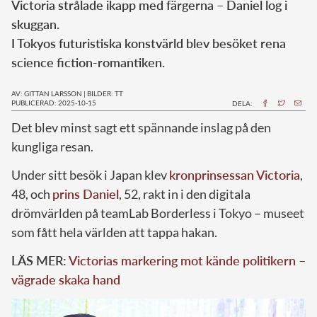
Victoria strålade ikapp med färgerna – Daniel log i
skuggan.
I Tokyos futuristiska konstvärld blev besöket rena
science fiction-romantiken.
AV: GITTAN LARSSON
|
BILDER: TT
PUBLICERAD: 2025-10-15
DELA:
Det blev minst sagt ett spännande inslag på den
kungliga resan.
Under sitt besök i Japan klev
kronprinsessan Victoria
,
48, och
prins Daniel
, 52, rakt in i den digitala
drömvärlden på teamLab Borderless i Tokyo – museet
som fått hela världen att tappa hakan.
LÄS MER:
Victorias markering mot kände politikern –
vägrade skaka hand