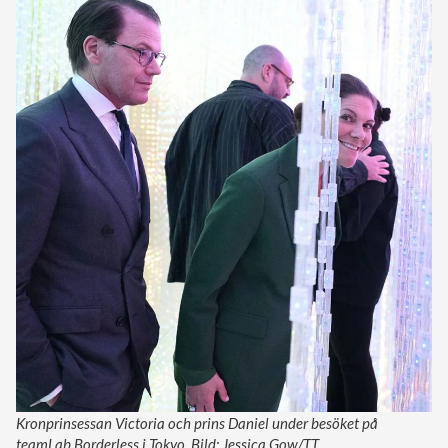
Kronprinsessan Victoria och prins Daniel under besöket på
teamLab Borderless i Tokyo. Bild: Jessica Gow/TT