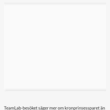
TeamLab-besöket säger mer om kronprinsessparet än