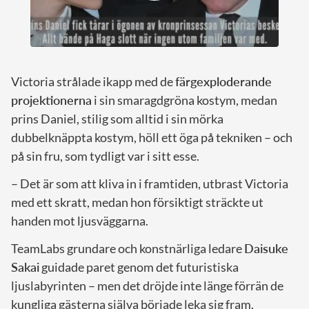
Victoria strålade ikapp med de
färgexploderande
projektionerna
i sin smaragdgröna kostym, medan
prins Daniel, stilig som alltid i sin mörka
dubbelknäppta kostym, höll ett öga på tekniken – och
på sin fru, som tydligt var i sitt esse.
– Det är som att kliva in i framtiden, utbrast Victoria
med ett skratt, medan hon försiktigt sträckte ut
handen mot ljusväggarna.
TeamLabs grundare och konstnärliga ledare
Daisuke
Sakai
guidade paret genom det futuristiska
ljuslabyrinten – men det dröjde inte länge förrän de
kungliga gästerna själva började leka sig fram.