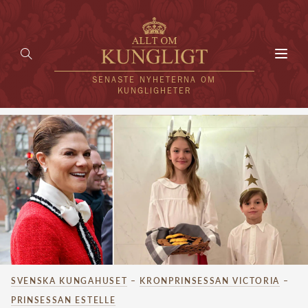
Toggl
navig
SENASTE NYHETERNA OM
KUNGLIGHETER
HEM
KUNGAFAMILJEN
UTLÄNDSKT
KÄNDISAR
VÄRLDENS KUNGAHUS
SVENSKA KUNGAHUSET
–
KRONPRINSESSAN VICTORIA
–
Svenska kungahuset
REDAKTION
PRINSESSAN ESTELLE
Brittiska kungahuset