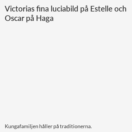
Victorias fina luciabild på Estelle och
Norska kungahuset
Oscar på Haga
Danska kungahuset
Spanska kungahuset
Nederländska kungahuset
Belgiska kungahuset
Jordanska kungahuset
Luxemburgska storhertighuset
Japanska kejsarhuset
Thailändska kungahuset
Marockanska kungahuset
Monacos furstehus
Kungafamiljen håller på traditionerna.