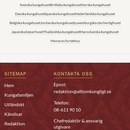
Svenska kungahuset
Brittiska kungahuset
Norska kungahuset
Danska kungahuset
Spanska kungahuset
Nederländska kungahuset
Belgiska kungahuset
Jordanska kungahuset
Luxemburgska storhertighuset
Japanska kejsarhuset
Thailändska kungahuset
Marockanska kungahuset
Monacos furstehus
SITEMAP
KONTAKTA OSS
Epost:
Hem
redaktion@alltomkungligt.se
Kungafamiljen
Telefon:
Utländskt
08-611 90 10
Kändisar
Chefredaktör & ansvarig
Redaktion
utgivare