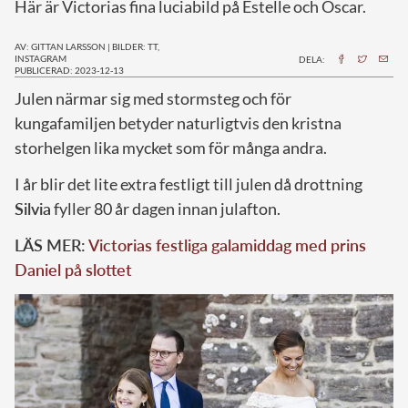
Här är Victorias fina luciabild på Estelle och Oscar.
AV: GITTAN LARSSON
|
BILDER: TT,
INSTAGRAM
DELA:
PUBLICERAD: 2023-12-13
J
ulen närmar sig med stormsteg och för
kungafamiljen betyder naturligtvis den kristna
storhelgen lika mycket som för många andra.
I år blir det lite extra festligt till julen då drottning
Silvia
fyller 80 år dagen innan julafton.
LÄS MER:
Victorias festliga galamiddag med prins
Daniel på slottet