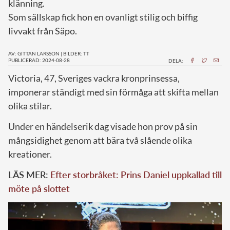
klänning.
Som sällskap fick hon en ovanligt stilig och biffig
livvakt från Säpo.
AV: GITTAN LARSSON
|
BILDER: TT
PUBLICERAD: 2024-08-28
DELA:
V
ictoria, 47, Sveriges vackra kronprinsessa,
imponerar ständigt med sin förmåga att skifta mellan
olika stilar.
Under en händelserik dag visade hon prov på sin
mångsidighet genom att bära två slående olika
kreationer.
LÄS MER:
Efter storbråket: Prins Daniel uppkallad till
möte på slottet