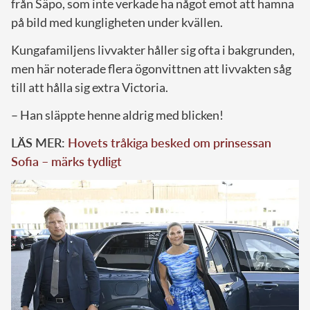
från Säpo, som inte verkade ha något emot att hamna
på bild med kungligheten under kvällen.
Kungafamiljens livvakter håller sig ofta i bakgrunden,
men här noterade flera ögonvittnen att livvakten såg
till att hålla sig extra Victoria.
– Han släppte henne aldrig med blicken!
LÄS MER:
Hovets tråkiga besked om prinsessan
Sofia – märks tydligt