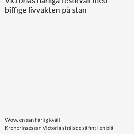
Victorias härliga festkväll med
biffige livvakten på stan
Norska kungahuset
Danska kungahuset
Spanska kungahuset
Nederländska kungahuset
Belgiska kungahuset
Jordanska kungahuset
Luxemburgska storhertighuset
Japanska kejsarhuset
Thailändska kungahuset
Marockanska kungahuset
Monacos furstehus
Wow, en sån härlig kväll!
Kronprinsessan Victoria strålade så fint i en blå