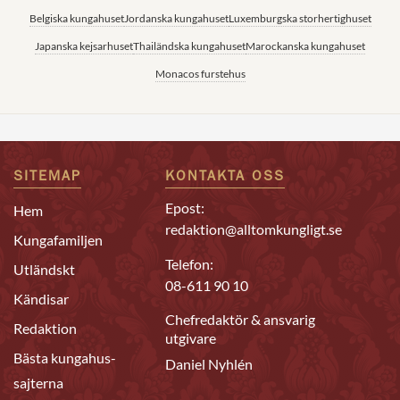
Belgiska kungahuset
Jordanska kungahuset
Luxemburgska storhertighuset
Japanska kejsarhuset
Thailändska kungahuset
Marockanska kungahuset
Monacos furstehus
SITEMAP
KONTAKTA OSS
Epost:
Hem
redaktion@alltomkungligt.se
Kungafamiljen
Telefon:
Utländskt
08-611 90 10
Kändisar
Chefredaktör & ansvarig
Redaktion
utgivare
Bästa kungahus-
Daniel Nyhlén
sajterna