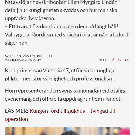
Nu avslöjar hovskribenten Ellen Myrgård Lindén i
detalj hur kungligheten skyddas och hur man ska
upptäcka livvakterna.
– Ett tränat öga kan känna igen dem på långt håll!
Välbyggda, fåordiga med snäcka i örat är några ledord,
säger hon.
AV: GITTAN LARSSON
|
BILDER: TT
PUBLICERAD: 2025-02-19
DELA:
Kronprinsessan Victoria 47, utför sina kungliga
plikter med stor värdighet och professionalism.
Hon representerar den svenska monarkin vid otaliga
evenemang och officiella uppdrag runt om i landet.
LÄS MER:
Kungen förd till sjukhus – tvingad till
operation