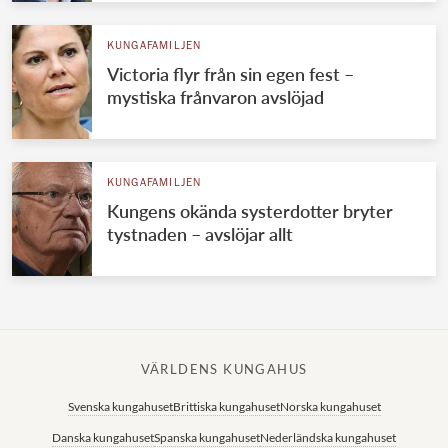
KUNGAFAMILJEN
Victoria flyr från sin egen fest –
mystiska frånvaron avslöjad
KUNGAFAMILJEN
Kungens okända systerdotter bryter
tystnaden – avslöjar allt
VÄRLDENS KUNGAHUS
Svenska kungahuset
Brittiska kungahuset
Norska kungahuset
Danska kungahuset
Spanska kungahuset
Nederländska kungahuset