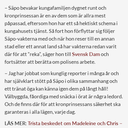
– Säpo bevakar kungafamiljen dygnet runt och
kronprinsessan är en av dem som är allra mest
påpassad, eftersom hon har ett så hektiskt schema i
kungahusets tjänst. Så fort hon förflyttar sig följer
Säpo-vakterna med och när hon reser till en annan
stad eller ett annat land så har vakterna redan varit
där för att ”reka”, säger hon till
Svensk Dam
och
fortsätter att berätta om polisens arbete.
– Jag har jobbat som kunglig reporter i många år och
har självklart stött på Säpo i olika sammanhang och
ett tränat öga kan känna igen dem på långt håll!
Välbyggda, fåordiga med snäcka i örat är några ledord.
Och de finns där för att kronprinsessans säkerhet ska
garanteras i alla lägen, varje dag.
LÄS MER:
Trista beskedet om Madeleine och Chris –