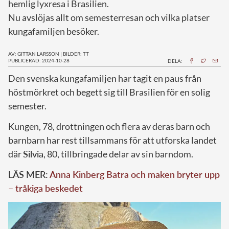
hemlig lyxresa i Brasilien.
Nu avslöjas allt om semesterresan och vilka platser
kungafamiljen besöker.
AV: GITTAN LARSSON
|
BILDER: TT
PUBLICERAD: 2024-10-28
DELA:
D
en svenska kungafamiljen har tagit en paus från
höstmörkret och begett sig till Brasilien för en solig
semester.
Kungen, 78, drottningen och flera av deras barn och
barnbarn har rest tillsammans för att utforska landet
där
Silvia
, 80, tillbringade delar av sin barndom.
LÄS MER:
Anna Kinberg Batra och maken bryter upp
– tråkiga beskedet