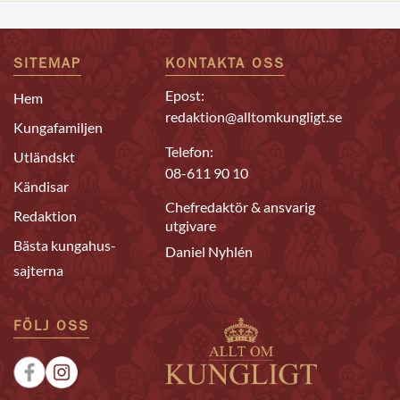
SITEMAP
KONTAKTA OSS
Epost:
Hem
redaktion@alltomkungligt.se
Kungafamiljen
Telefon:
Utländskt
08-611 90 10
Kändisar
Chefredaktör & ansvarig
Redaktion
utgivare
Bästa kungahus-
Daniel Nyhlén
sajterna
FÖLJ OSS