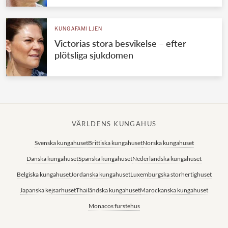
KUNGAFAMILJEN
Victorias stora besvikelse – efter
plötsliga sjukdomen
VÄRLDENS KUNGAHUS
Svenska kungahuset
Brittiska kungahuset
Norska kungahuset
Danska kungahuset
Spanska kungahuset
Nederländska kungahuset
Belgiska kungahuset
Jordanska kungahuset
Luxemburgska storhertighuset
Japanska kejsarhuset
Thailändska kungahuset
Marockanska kungahuset
Monacos furstehus