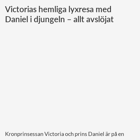
Victorias hemliga lyxresa med
Norska kungahuset
Daniel i djungeln – allt avslöjat
Danska kungahuset
Spanska kungahuset
Nederländska kungahuset
Belgiska kungahuset
Jordanska kungahuset
Luxemburgska storhertighuset
Japanska kejsarhuset
Thailändska kungahuset
Marockanska kungahuset
Monacos furstehus
Kronprinsessan Victoria och prins Daniel är på en