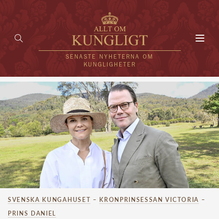
Toggl
navig
SENASTE NYHETERNA OM
KUNGLIGHETER
HEM
KUNGAFAMILJEN
UTLÄNDSKT
KÄNDISAR
VÄRLDENS KUNGAHUS
SVENSKA KUNGAHUSET
–
KRONPRINSESSAN VICTORIA
–
Svenska kungahuset
REDAKTION
PRINS DANIEL
Brittiska kungahuset