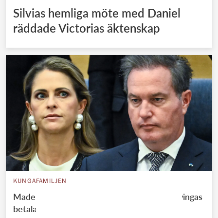
Silvias hemliga möte med Daniel
räddade Victorias äktenskap
KUNGAFAMILJEN
Madeleines ekonomiska jätteflopp – Chris tvingas
betala