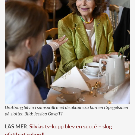
Drottning Silvia i samspråk med de ukrainska barnen i Spegelsalen
på slottet. Bild: Jessica Gow/TT
LÄS MER:
Silvias tv-kupp blev en succé – slog
ofattbart rekord!