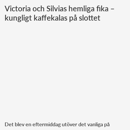
Victoria och Silvias hemliga fika –
Norska kungahuset
kungligt kaffekalas på slottet
Danska kungahuset
Spanska kungahuset
Nederländska kungahuset
Belgiska kungahuset
Jordanska kungahuset
Luxemburgska storhertighuset
Japanska kejsarhuset
Thailändska kungahuset
Marockanska kungahuset
Monacos furstehus
Det blev en eftermiddag utöver det vanliga på