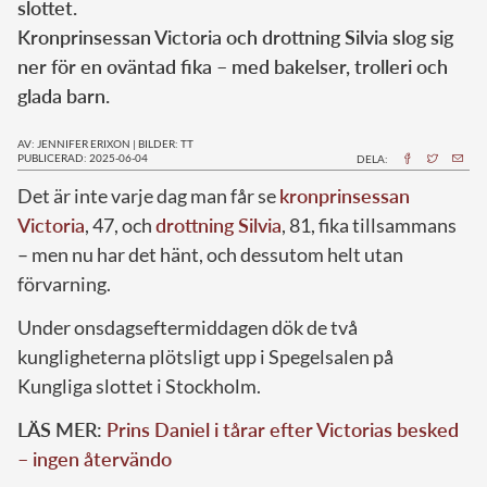
slottet.
Kronprinsessan Victoria och drottning Silvia slog sig
ner för en oväntad fika – med bakelser, trolleri och
glada barn.
AV: JENNIFER ERIXON
|
BILDER: TT
PUBLICERAD: 2025-06-04
DELA:
Det är inte varje dag man får se
kronprinsessan
Victoria
, 47, och
drottning Silvia
, 81, fika tillsammans
– men nu har det hänt, och dessutom helt utan
förvarning.
Under onsdagseftermiddagen dök de två
kungligheterna plötsligt upp i Spegelsalen på
Kungliga slottet i Stockholm.
LÄS MER:
Prins Daniel i tårar efter Victorias besked
– ingen återvändo