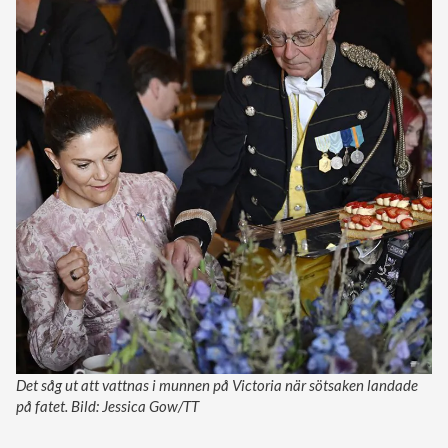
Det såg ut att vattnas i munnen på Victoria när sötsaken landade
på fatet. Bild: Jessica Gow/TT