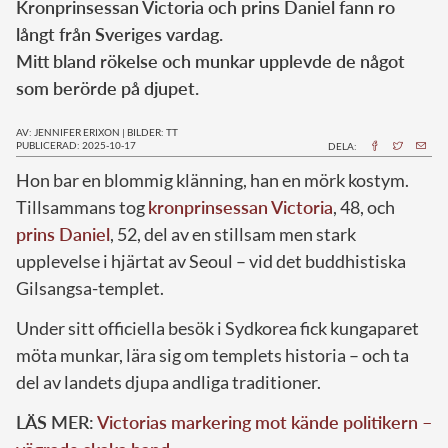
Kronprinsessan Victoria och prins Daniel fann ro
långt från Sveriges vardag.
Mitt bland rökelse och munkar upplevde de något
som berörde på djupet.
AV: JENNIFER ERIXON
|
BILDER: TT
PUBLICERAD: 2025-10-17
DELA:
Hon bar en blommig klänning, han en mörk kostym.
Tillsammans tog
kronprinsessan Victoria
, 48, och
prins Daniel
, 52, del av en stillsam men stark
upplevelse i hjärtat av Seoul – vid det buddhistiska
Gilsangsa-templet.
Under sitt officiella besök i Sydkorea fick kungaparet
möta munkar, lära sig om templets historia – och ta
del av landets djupa andliga traditioner.
LÄS MER:
Victorias markering mot kände politikern –