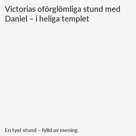
Victorias oförglömliga stund med
Norska kungahuset
Daniel – i heliga templet
Danska kungahuset
Spanska kungahuset
Nederländska kungahuset
Belgiska kungahuset
Jordanska kungahuset
Luxemburgska storhertighuset
Japanska kejsarhuset
Thailändska kungahuset
Marockanska kungahuset
Monacos furstehus
En tyst stund – fylld av mening.