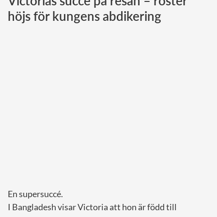
Victorias succé på resan – röster
höjs för kungens abdikering
Norska kungahuset
Danska kungahuset
Spanska kungahuset
Nederländska kungahuset
Belgiska kungahuset
Jordanska kungahuset
Luxemburgska storhertighuset
Japanska kejsarhuset
Thailändska kungahuset
Marockanska kungahuset
Monacos furstehus
En supersuccé.
I Bangladesh visar Victoria att hon är född till