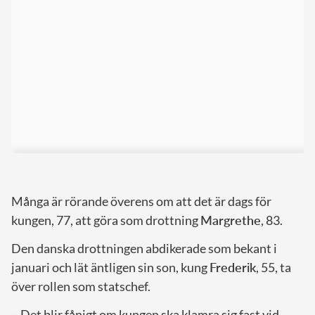
Många är rörande överens om att det är dags för
kungen, 77, att göra som drottning
Margrethe
, 83.
Den danska drottningen abdikerade som bekant i
januari och lät äntligen sin son, kung
Frederik
, 55, ta
över rollen som statschef.
– Det blir fånigt om kungen ska klamra sig fast vid