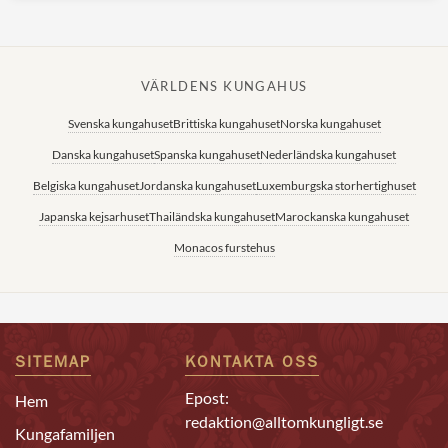
VÄRLDENS KUNGAHUS
Svenska kungahuset
Brittiska kungahuset
Norska kungahuset
Danska kungahuset
Spanska kungahuset
Nederländska kungahuset
Belgiska kungahuset
Jordanska kungahuset
Luxemburgska storhertighuset
Japanska kejsarhuset
Thailändska kungahuset
Marockanska kungahuset
Monacos furstehus
SITEMAP
KONTAKTA OSS
Epost:
Hem
redaktion@alltomkungligt.se
Kungafamiljen