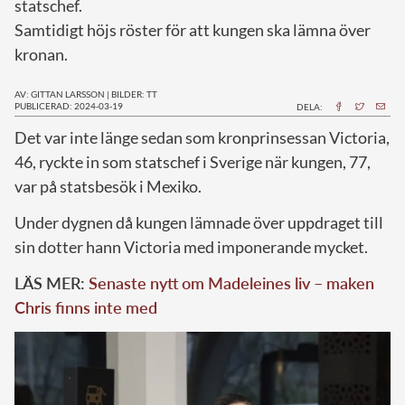
statschef.
Samtidigt höjs röster för att kungen ska lämna över
kronan.
AV: GITTAN LARSSON
|
BILDER: TT
PUBLICERAD: 2024-03-19
DELA:
D
et var inte länge sedan som kronprinsessan Victoria,
46, ryckte in som statschef i Sverige när kungen, 77,
var på statsbesök i Mexiko.
Under dygnen då kungen lämnade över uppdraget till
sin dotter hann Victoria med imponerande mycket.
LÄS MER:
Senaste nytt om Madeleines liv – maken
Chris finns inte med