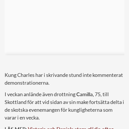
Kung Charles har i skrivande stund inte kommenterat
demonstrationerna.
I veckan anlände även drottning
Camilla,
75, till
Skottland för att vid sidan av sin make fortsätta delta i
de skotska evenemangen för kungligheterna som
varar i en vecka.
LÄS MER:
Victoria och Daniels stora glädje efter