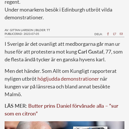
regent.
Under monarkens besök i Edinburgh utbröt vilda
demonstrationer.
AV: GITTAN LARSSON
|
BILDER: TT
PUBLICERAD: 2023-07-05
DELA:
I
Sverige är det ovanligt att medborgarna går man ur
huse för att protestera mot kung
Carl Gustaf
, 77, som
de flesta ändå tycker är en ganska hyvens karl.
Men det händer. Som Allt om Kungligt rapporterat
nyligen utbröt
högljudda demonstrationer
när
kungen var på länsresa och bland annat besökte
Malmö.
LÄS MER:
Butter prins Daniel förvånade alla – ”sur
som en citron”