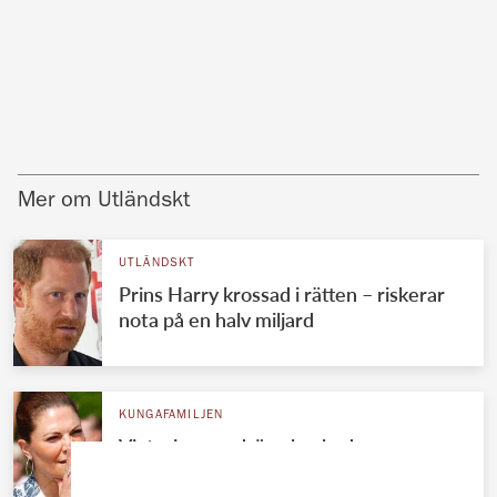
Mer om Utländskt
UTLÄNDSKT
Prins Harry krossad i rätten – riskerar
nota på en halv miljard
KUNGAFAMILJEN
Victorias mardrömsbesked –
kungavännen polisanmäld