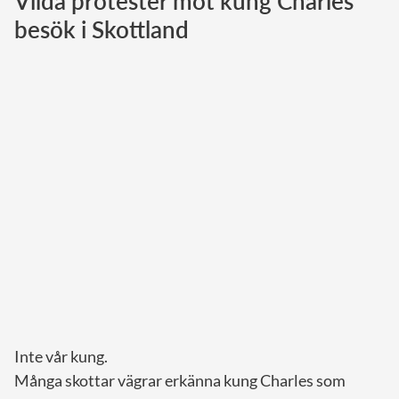
Vilda protester mot kung Charles
besök i Skottland
Norska kungahuset
Danska kungahuset
Spanska kungahuset
Nederländska kungahuset
Belgiska kungahuset
Jordanska kungahuset
Luxemburgska storhertighuset
Japanska kejsarhuset
Thailändska kungahuset
Marockanska kungahuset
Monacos furstehus
Inte vår kung.
Många skottar vägrar erkänna kung Charles som