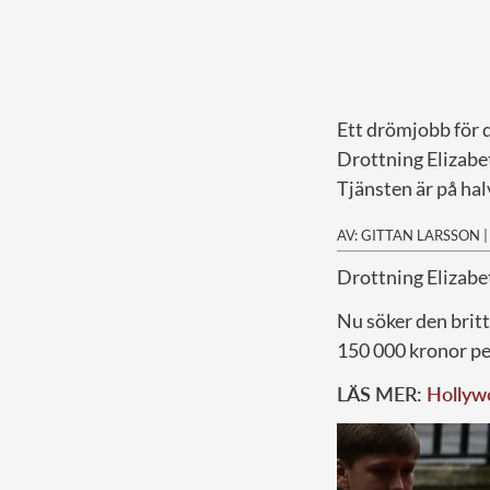
Ett drömjobb för d
Drottning Elizabet
Tjänsten är på halv
AV: GITTAN LARSSON
D
rottning Elizabet
Nu söker den britt
150 000 kronor per
LÄS MER:
Hollywo