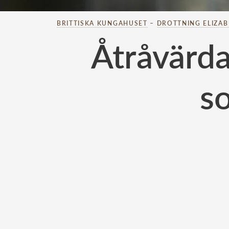
BRITTISKA KUNGAHUSET
–
DROTTNING ELIZA
Åtråvärda
s