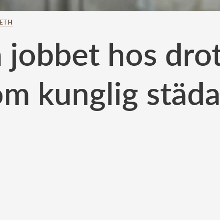
BETH
 jobbet hos dro
om kunglig städa