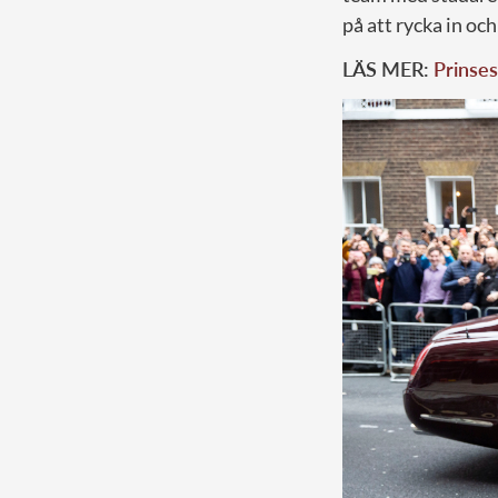
på att rycka in oc
LÄS MER:
Prinses