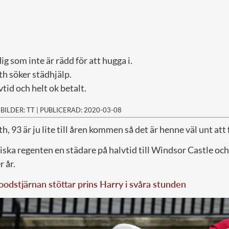
ig som inte är rädd för att hugga i.
h söker städhjälp.
tid och helt ok betalt.
|
BILDER: TT
|
PUBLICERAD: 2020-03-08
h, 93 är ju lite till åren kommen så det är henne väl unt att f
iska regenten en städare på halvtid till Windsor Castle oc
 år.
odstjärnan stöttar prins Harry i svåra stunden