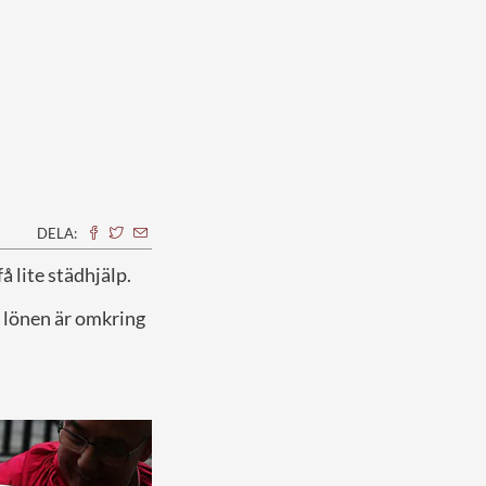
DELA:
å lite städhjälp.
h lönen är omkring