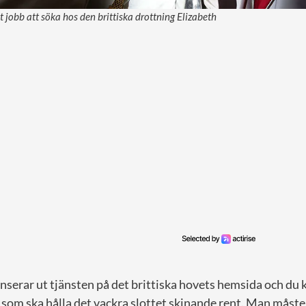
nt jobb att söka hos den brittiska drottning Elizabeth
serar ut tjänsten på det brittiska hovets hemsida och du 
som ska hålla det vackra slottet skinande rent. Man måste