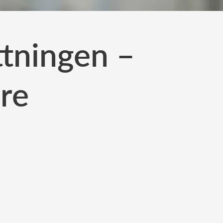
ttningen –
re