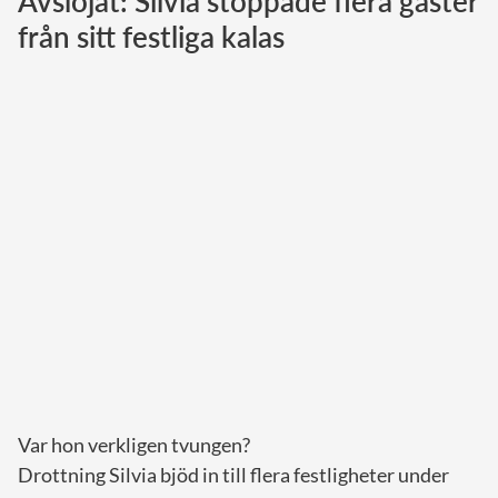
Avslöjat: Silvia stoppade flera gäster
från sitt festliga kalas
Norska kungahuset
Danska kungahuset
Spanska kungahuset
Nederländska kungahuset
Belgiska kungahuset
Jordanska kungahuset
Luxemburgska storhertighuset
Japanska kejsarhuset
Thailändska kungahuset
Marockanska kungahuset
Monacos furstehus
Var hon verkligen tvungen?
Drottning Silvia bjöd in till flera festligheter under