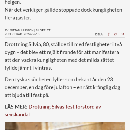
helgen.
När det verkligen gällde stoppade dock kungligheten
flera gäster.
AV: GITTAN LARSSON
|
BILDER: TT
PUBLICERAD: 2024-06-18
DELA:
D
rottning Silvia, 80, ställde till med festligheter i två
dygn – det blev ett rejält firande för att manifestera
att den vackra kungligheten med det milda sättet
fyllde jämnt i vintras.
Den tyska skönheten fyller som bekant år den 23
december, en dag före julafton – en rätt krånglig dag
att bjuda till fest på.
LÄS MER:
Drottning Silvas fest förstörd av
sexskandal