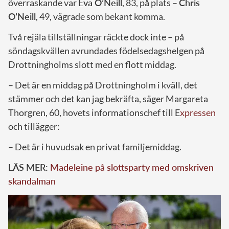
överraskande var
Eva O’Neill
, 83, på plats –
Chris
O’Neill
, 49, vägrade som bekant komma.
Två rejäla tillställningar räckte dock inte – på
söndagskvällen avrundades födelsedagshelgen på
Drottningholms slott med en flott middag.
– Det är en middag på Drottningholm i kväll, det
stämmer och det kan jag bekräfta, säger Margareta
Thorgren, 60, hovets informationschef till E
xpressen
och tillägger:
– Det är i huvudsak en privat familjemiddag.
LÄS MER:
Madeleine på slottsparty med omskriven
skandalman