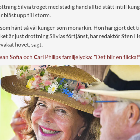
tning Silvia troget med stadig hand alltid stått intill kunge
 blåst upp till storm.
 som hänt så väl kungen som monarkin. Hon har gjort det til
t är just drottning Silvias förtjänst, har redaktör
Sten H
vakat hovet, sagt.
san Sofia och Carl Philips familjelycka: ”Det blir en flicka!