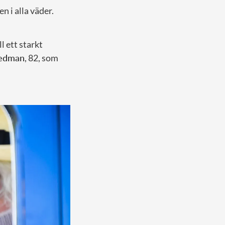
n i alla väder.
l ett starkt
edman
, 82, som
”