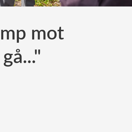
kamp mot
gå..."