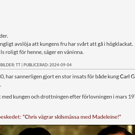
der.
gligt avslöja att kungens fru har svårt att gå i högklackat.
lls roligt för henne, säger en väninna.
|
BILDER: TT
|
PUBLICERAD: 2024-09-04
80, har sannerligen gjort en stor insats för både kung
Carl G
.
 med kungen och drottningen efter förlovningen i mars 197
eskedet: ”Chris vägrar skilsmässa med Madeleine!”