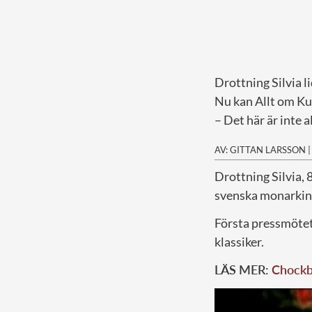
Drottning Silvia li
Nu kan Allt om Kun
– Det här är inte a
AV: GITTAN LARSSON
D
rottning Silvia, 
svenska monarkin
Första pressmötet
klassiker.
LÄS MER:
Chockb