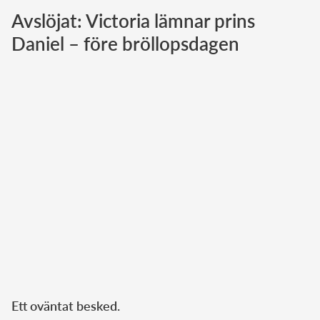
Avslöjat: Victoria lämnar prins
Norska kungahuset
Daniel – före bröllopsdagen
Danska kungahuset
Spanska kungahuset
Nederländska kungahuset
Belgiska kungahuset
Jordanska kungahuset
Luxemburgska storhertighuset
Japanska kejsarhuset
Thailändska kungahuset
Marockanska kungahuset
Monacos furstehus
Ett oväntat besked.