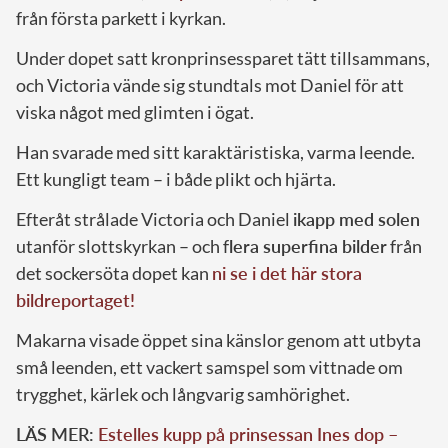
från första parkett i kyrkan.
Under dopet satt kronprinsessparet tätt tillsammans,
och Victoria vände sig stundtals mot Daniel för att
viska något med glimten i ögat.
Han svarade med sitt karaktäristiska, varma leende.
Ett kungligt team – i både plikt och hjärta.
Efteråt strålade Victoria och Daniel
ikapp med solen
utanför slottskyrkan – och f
lera superfina bilder
från
det sockersöta dopet kan
ni se i det här stora
bildreportaget!
Makarna visade öppet sina känslor genom att utbyta
små leenden, ett vackert samspel som vittnade om
trygghet, kärlek och långvarig samhörighet.
LÄS MER:
Estelles kupp på prinsessan Ines dop –