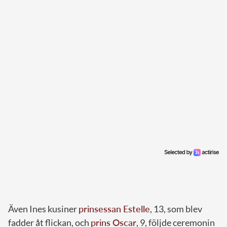
Även Ines kusiner
prinsessan Estelle
, 13, som blev
fadder åt flickan, och
prins Oscar
, 9, följde ceremonin