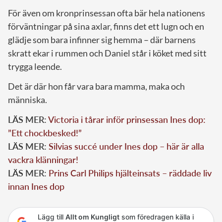
För även om kronprinsessan ofta bär hela nationens
förväntningar på sina axlar, finns det ett lugn och en
glädje som bara infinner sig hemma – där barnens
skratt ekar i rummen och Daniel står i köket med sitt
trygga leende.
Det är där hon får vara bara mamma, maka och
människa.
LÄS MER:
Victoria i tårar inför prinsessan Ines dop:
”Ett chockbesked!”
LÄS MER:
Silvias succé under Ines dop – här är alla
vackra klänningar!
LÄS MER:
Prins Carl Philips hjälteinsats – räddade liv
innan Ines dop
Lägg till
Allt om Kungligt
som föredragen källa i