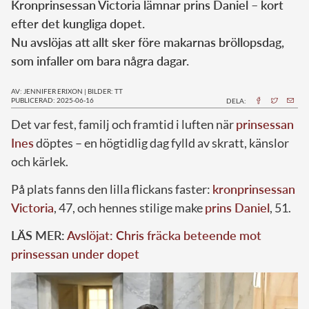
Kronprinsessan Victoria lämnar prins Daniel – kort
efter det kungliga dopet.
Nu avslöjas att allt sker före makarnas bröllopsdag,
som infaller om bara några dagar.
AV: JENNIFER ERIXON
|
BILDER: TT
PUBLICERAD: 2025-06-16
DELA:
Det var fest, familj och framtid i luften när
prinsessan
Ines
döptes – en högtidlig dag fylld av skratt, känslor
och kärlek.
På plats fanns den lilla flickans faster:
kronprinsessan
Victoria
, 47, och hennes stilige make
prins Daniel
, 51.
LÄS MER:
Avslöjat: Chris fräcka beteende mot
prinsessan under dopet