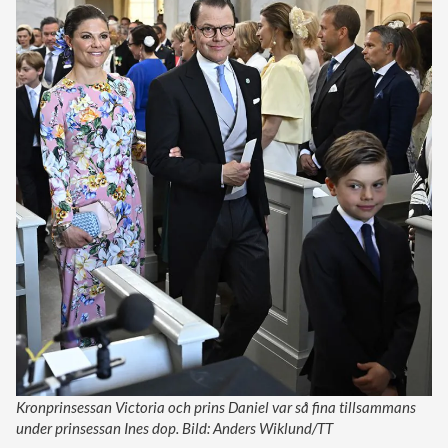
Kronprinsessan Victoria och prins Daniel var så fina tillsammans
under prinsessan Ines dop. Bild: Anders Wiklund/TT