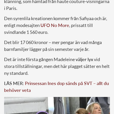
klänning, som hämtad från haute couture-visningarna
i Paris.
Den syrenlila kreationen kommer från Safiyaa och är,
enligt modesajten
UFO No More
, prissatt till
svindlande 1 560 euro.
Det blir 17 060 kronor – mer pengar än vad många
barnfamiljer lägger på sin semester varje år.
Det är inte första gången Madeleine
väljer lyx
vid
stora tillställningar, men det här plagget sätter en helt
ny standard.
LÄS MER:
Prinsessan Ines dop sänds på SVT – allt du
behöver veta