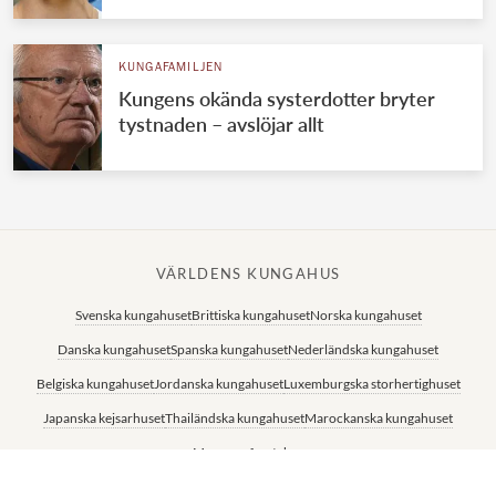
KUNGAFAMILJEN
Kungens okända systerdotter bryter
tystnaden – avslöjar allt
VÄRLDENS KUNGAHUS
Svenska kungahuset
Brittiska kungahuset
Norska kungahuset
Danska kungahuset
Spanska kungahuset
Nederländska kungahuset
Belgiska kungahuset
Jordanska kungahuset
Luxemburgska storhertighuset
Japanska kejsarhuset
Thailändska kungahuset
Marockanska kungahuset
Monacos furstehus