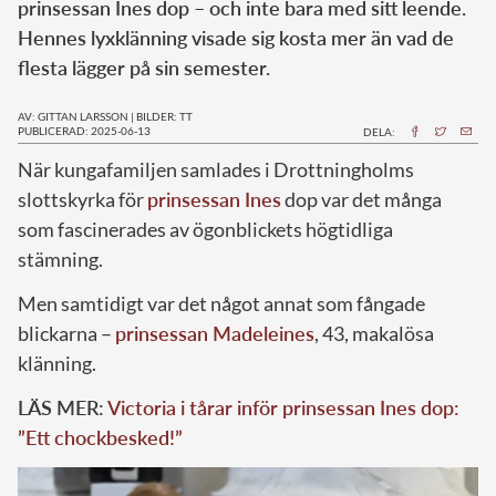
prinsessan Ines dop – och inte bara med sitt leende.
Hennes lyxklänning visade sig kosta mer än vad de
flesta lägger på sin semester.
AV: GITTAN LARSSON
|
BILDER: TT
PUBLICERAD: 2025-06-13
DELA:
När kungafamiljen samlades i Drottningholms
slottskyrka för
prinsessan Ines
dop var det många
som fascinerades av ögonblickets högtidliga
stämning.
Men samtidigt var det något annat som fångade
blickarna –
prinsessan Madeleines
, 43, makalösa
klänning.
LÄS MER:
Victoria i tårar inför prinsessan Ines dop:
”Ett chockbesked!”