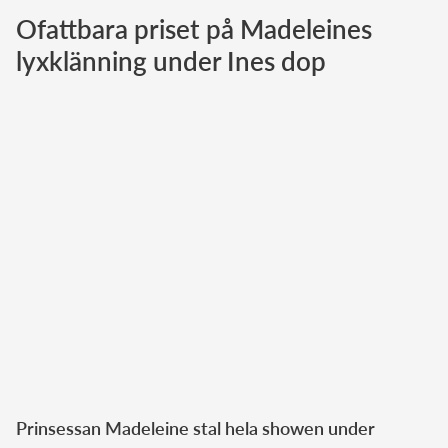
Ofattbara priset på Madeleines
Norska kungahuset
lyxklänning under Ines dop
Danska kungahuset
Spanska kungahuset
Nederländska kungahuset
Belgiska kungahuset
Jordanska kungahuset
Luxemburgska storhertighuset
Japanska kejsarhuset
Thailändska kungahuset
Marockanska kungahuset
Monacos furstehus
Prinsessan Madeleine stal hela showen under