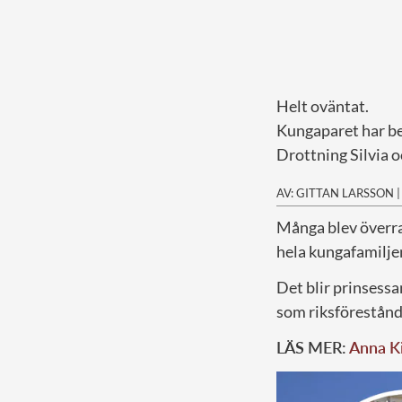
Helt oväntat.
Kungaparet har be
Drottning Silvia 
AV: GITTAN LARSSON
M
ånga blev överr
hela kungafamilje
Det blir prinsess
som riksförestånd
LÄS MER:
Anna Ki