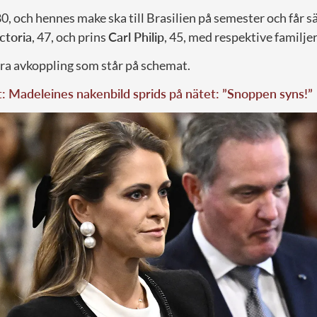
80, och hennes make ska till Brasilien på semester och får s
ctoria
, 47, och prins
Carl Philip
, 45, med respektive familjer
ara avkoppling som står på schemat.
t: Madeleines nakenbild sprids på nätet: ”Snoppen syns!”