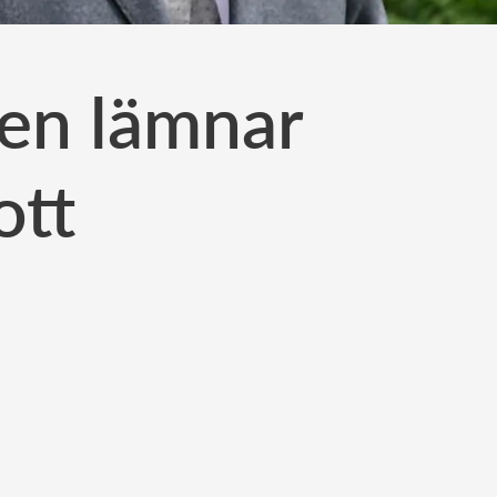
gen lämnar
ott