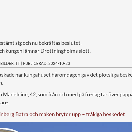
stämt sig och nu bekräftas beslutet.
och kungen lämnar Drottningholms slott.
|
BILDER: TT
|
PUBLICERAD: 2024-10-23
askade när kungahuset häromdagen gav det plötsliga besk
n.
an
Madeleine
, 42, som från och med på fredag tar över pappa
are.
nberg Batra och maken bryter upp – tråkiga beskedet