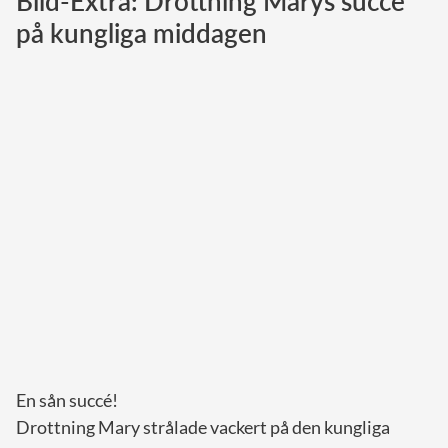
Bild-Extra: Drottning Marys succé
på kungliga middagen
Norska kungahuset
Danska kungahuset
Spanska kungahuset
Nederländska kungahuset
Belgiska kungahuset
Jordanska kungahuset
Luxemburgska storhertighuset
Japanska kejsarhuset
Thailändska kungahuset
Marockanska kungahuset
Monacos furstehus
En sån succé!
Drottning Mary strålade vackert på den kungliga