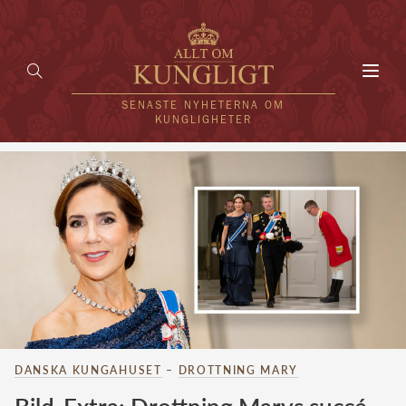
Toggl
navig
SENASTE NYHETERNA OM
KUNGLIGHETER
HEM
KUNGAFAMILJEN
UTLÄNDSKT
KÄNDISAR
VÄRLDENS KUNGAHUS
DANSKA KUNGAHUSET
–
DROTTNING MARY
Svenska kungahuset
REDAKTION
Brittiska kungahuset