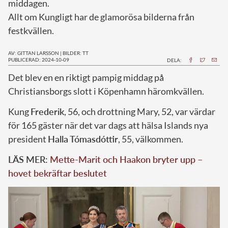
middagen.
Allt om Kungligt har de glamorösa bilderna från
festkvällen.
AV: GITTAN LARSSON
|
BILDER: TT
PUBLICERAD: 2024-10-09
DELA:
D
et blev en en riktigt pampig middag på
Christiansborgs slott i Köpenhamn häromkvällen.
Kung
Frederik
, 56, och drottning Mary, 52, var värdar
för 165 gäster när det var dags att hälsa Islands nya
president
Halla Tómasdóttir
, 55, välkommen.
LÄS MER:
Mette-Marit och Haakon bryter upp –
hovet bekräftar beslutet