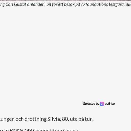
ung Carl Gustaf anländer i bil för ett besök på Axfoundations testgård. Bi
gen och drottning Silvia, 80, ute på tur.
n sin BMW M8 Competition Coupé.