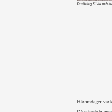
Drottning Silvia och k
Häromdagen var kun
Då rattade kunge