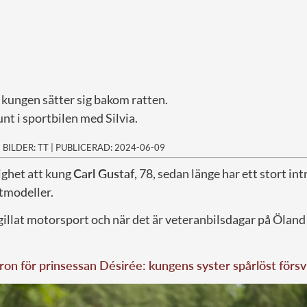
 kungen sätter sig bakom ratten.
unt i sportbilen med Silvia.
|
BILDER: TT
|
PUBLICERAD: 2024-06-09
ighet att kung
Carl Gustaf
, 78, sedan länge har ett stort int
rtmodeller.
 gillat motorsport och när det är veteranbilsdagar på Ölan
ron för prinsessan Désirée: kungens syster spårlöst för