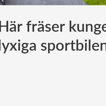
 Här fräser kun
lyxiga sportbile