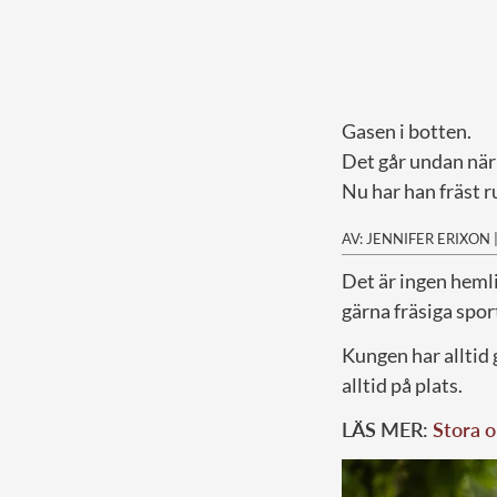
Gasen i botten.
Det går undan när
Nu har han fräst r
AV: JENNIFER ERIXON
D
et är ingen heml
gärna fräsiga spo
Kungen har alltid
alltid på plats.
LÄS MER:
Stora o