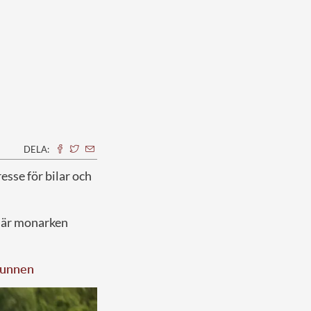
DELA:
resse för bilar och
d är monarken
svunnen