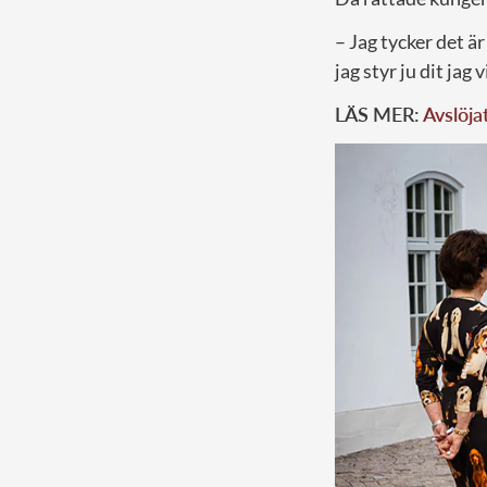
– Jag tycker det är 
jag styr ju dit jag
LÄS MER:
Avslöja