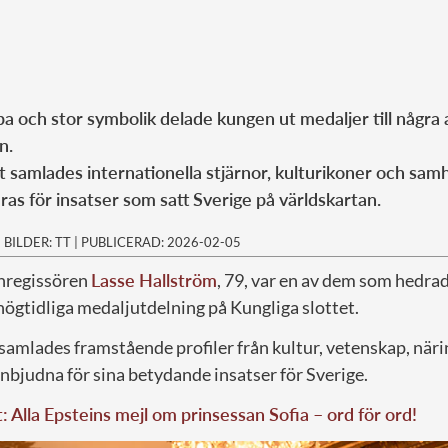
 och stor symbolik delade kungen ut medaljer till några
n.
t samlades internationella stjärnor, kulturikoner och samhä
dras för insatser som satt Sverige på världskartan.
|
BILDER: TT
|
PUBLICERAD: 2026-02-05
rnregissören
Lasse Hallström
, 79, var en av dem som hedra
ögtidliga medaljutdelning på Kungliga slottet.
amlades framstående profiler från kultur, vetenskap, näri
 inbjudna för sina betydande insatser för Sverige.
t: Alla Epsteins mejl om prinsessan Sofia – ord för ord!