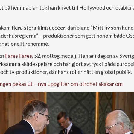
t på hemmaplan tog han klivet till Hollywood och etabler
bakom
flera stora filmsuccéer
, däribland ”Mitt liv som hund
Ciderhusreglerna” – produktioner som gett honom både O
ternationellt renommé.
en
Fares Fares
, 52, mottog medalj. Han är i dag en av Sveri
verksamma skådespelare
och har gjort avtryck i både europe
och tv-produktioner, där hans roller nått en global publik.
ngen pekas ut – nya uppgifter om otrohet skakar om