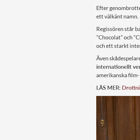
Efter genombrotte
ett välkänt namn.
Regissören står 
”Chocolat” och ”
och ett starkt in
Även skådespelar
internationellt 
amerikanska film- 
LÄS MER:
Drottni