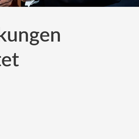
 kungen
tet