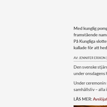
Med kunglig pompa
framstående nam
På Kungliga slotte
kallade för att he
AV: JENNIFER ERIXON
Den svenske stjä
under onsdagens h
Under ceremonin s
samhällsliv – alla
LÄS MER:
Avslöja