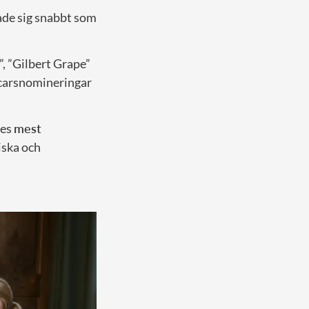
ade sig snabbt som
”, ”Gilbert Grape”
scarsnomineringar
ges
mest
iska och