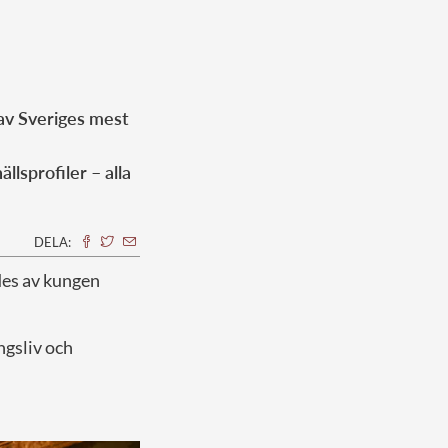
 av Sveriges mest
llsprofiler – alla
DELA:
des av kungen
ngsliv och