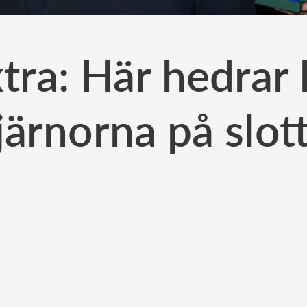
xtra: Här hedrar
järnorna på slot