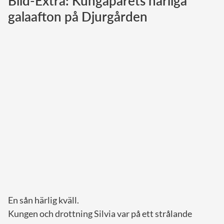
Bild-Extra: Kungaparets härliga
galaafton på Djurgården
Norska kungahuset
Danska kungahuset
Spanska kungahuset
Nederländska kungahuset
Belgiska kungahuset
Jordanska kungahuset
Luxemburgska storhertighuset
Japanska kejsarhuset
Thailändska kungahuset
Marockanska kungahuset
Monacos furstehus
En sån härlig kväll.
Kungen och drottning Silvia var på ett strålande