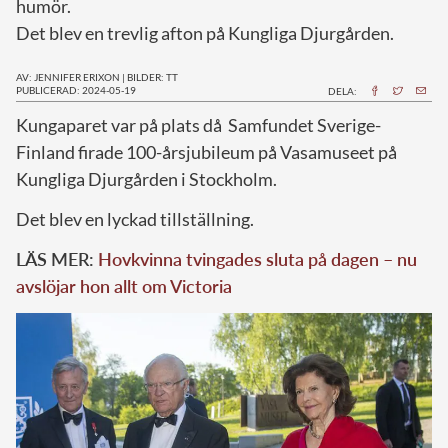
humör.
Det blev en trevlig afton på Kungliga Djurgården.
AV: JENNIFER ERIXON
|
BILDER: TT
PUBLICERAD: 2024-05-19
DELA:
K
ungaparet var på plats då Samfundet Sverige-
Finland firade 100-årsjubileum på Vasamuseet på
Kungliga Djurgården i Stockholm.
Det blev en lyckad tillställning.
LÄS MER:
Hovkvinna tvingades sluta på dagen – nu
avslöjar hon allt om Victoria