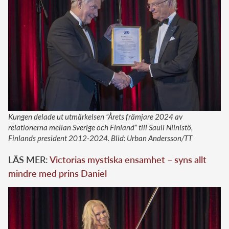
Kungen delade ut utmärkelsen ”Årets främjare 2024 av
relationerna mellan Sverige och Finland” till Sauli Niinistö,
Finlands president 2012-2024. Blid: Urban Andersson/TT
LÄS MER:
Victorias mystiska ensamhet – syns allt
mindre med prins Daniel