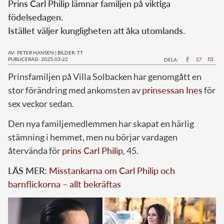
Prins Carl Philip lämnar familjen på viktiga
födelsedagen.
Istället väljer kungligheten att åka utomlands.
AV: PETER HANSEN
|
BILDER: TT
PUBLICERAD: 2025-03-22
DELA:
Prinsfamiljen på Villa Solbacken har genomgått en
stor förändring med ankomsten av
prinsessan Ines
för
sex veckor sedan.
Den nya familjemedlemmen har skapat en härlig
stämning i hemmet, men nu börjar vardagen
återvända för
prins Carl Philip
, 45.
LÄS MER:
Misstankarna om Carl Philip och
barnflickorna – allt bekräftas