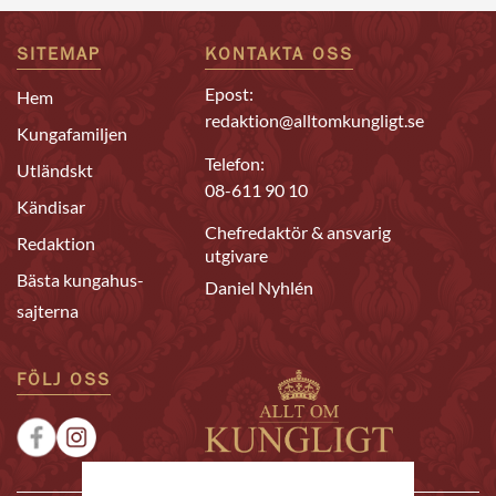
SITEMAP
KONTAKTA OSS
Epost:
Hem
redaktion@alltomkungligt.se
Kungafamiljen
Telefon:
Utländskt
08-611 90 10
Kändisar
Chefredaktör & ansvarig
Redaktion
utgivare
Bästa kungahus-
Daniel Nyhlén
sajterna
FÖLJ OSS