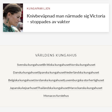
KUNGAFAMILJEN
Knivbeväpnad man närmade sig Victoria
– stoppades av vakter
VÄRLDENS KUNGAHUS
Svenska kungahuset
Brittiska kungahuset
Norska kungahuset
Danska kungahuset
Spanska kungahuset
Nederländska kungahuset
Belgiska kungahuset
Jordanska kungahuset
Luxemburgska storhertighuset
Japanska kejsarhuset
Thailändska kungahuset
Marockanska kungahuset
Monacos furstehus