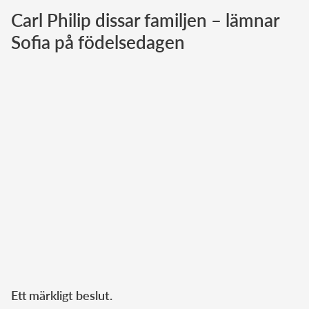
Carl Philip dissar familjen – lämnar
Norska kungahuset
Sofia på födelsedagen
Danska kungahuset
Spanska kungahuset
Nederländska kungahuset
Belgiska kungahuset
Jordanska kungahuset
Luxemburgska storhertighuset
Japanska kejsarhuset
Thailändska kungahuset
Marockanska kungahuset
Monacos furstehus
Ett märkligt beslut.