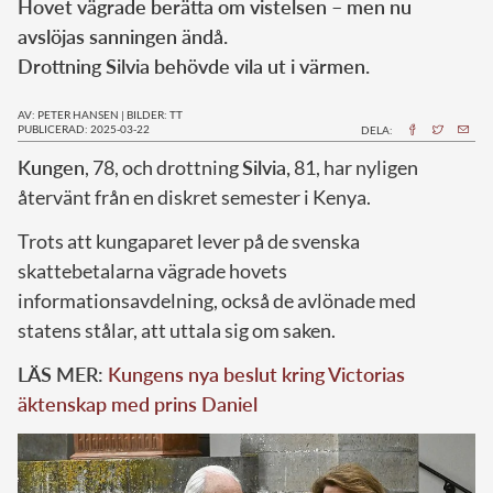
Hovet vägrade berätta om vistelsen – men nu
avslöjas sanningen ändå.
Drottning Silvia behövde vila ut i värmen.
AV: PETER HANSEN
|
BILDER: TT
PUBLICERAD: 2025-03-22
DELA:
Kungen
, 78, och drottning
Silvia,
81, har nyligen
återvänt från en diskret semester i Kenya.
Trots att kungaparet lever på de svenska
skattebetalarna vägrade hovets
informationsavdelning, också de avlönade med
statens stålar, att uttala sig om saken.
LÄS MER:
Kungens nya beslut kring Victorias
äktenskap med prins Daniel