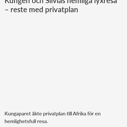
Kungen och Silvias hemliga lyxresa
– reste med privatplan
Norska kungahuset
Danska kungahuset
Spanska kungahuset
Nederländska kungahuset
Belgiska kungahuset
Jordanska kungahuset
Luxemburgska storhertighuset
Japanska kejsarhuset
Thailändska kungahuset
Marockanska kungahuset
Monacos furstehus
Kungaparet åkte privatplan till Afrika för en
hemlighetsfull resa.