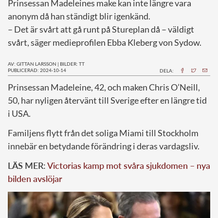
Prinsessan Madeleines make kan inte längre vara
anonym då han ständigt blir igenkänd.
– Det är svårt att gå runt på Stureplan då – väldigt
svårt, säger medieprofilen Ebba Kleberg von Sydow.
AV: GITTAN LARSSON
|
BILDER: TT
PUBLICERAD: 2024-10-14
DELA:
P
rinsessan Madeleine, 42, och maken Chris O’Neill,
50, har nyligen återvänt till Sverige efter en längre tid
i USA.
Familjens flytt från det soliga Miami till Stockholm
innebär en betydande förändring i deras vardagsliv.
LÄS MER:
Victorias kamp mot svåra sjukdomen – nya
bilden avslöjar