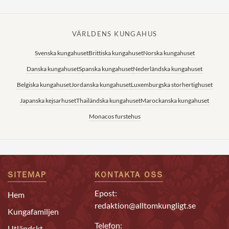
VÄRLDENS KUNGAHUS
Svenska kungahuset
Brittiska kungahuset
Norska kungahuset
Danska kungahuset
Spanska kungahuset
Nederländska kungahuset
Belgiska kungahuset
Jordanska kungahuset
Luxemburgska storhertighuset
Japanska kejsarhuset
Thailändska kungahuset
Marockanska kungahuset
Monacos furstehus
SITEMAP
KONTAKTA OSS
Epost:
Hem
redaktion@alltomkungligt.se
Kungafamiljen
Telefon:
Utländskt