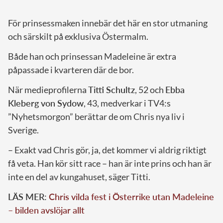
För prinsessmaken innebär det här en stor utmaning
och särskilt på exklusiva Östermalm.
Både han och prinsessan Madeleine är extra
påpassade i kvarteren där de bor.
När medieprofilerna
Titti Schultz
, 52 och
Ebba
Kleberg von Sydow
, 43, medverkar i TV4:s
”Nyhetsmorgon” berättar de om Chris nya liv i
Sverige.
– Exakt vad Chris gör, ja, det kommer vi aldrig riktigt
få veta. Han kör sitt race – han är inte prins och han är
inte en del av kungahuset, säger Titti.
LÄS MER:
Chris vilda fest i Österrike utan Madeleine
– bilden avslöjar allt