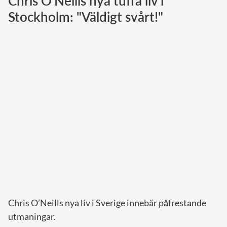
Chris O'Neills nya tuffa liv i
Stockholm: "Väldigt svårt!"
Norska kungahuset
Danska kungahuset
Spanska kungahuset
Nederländska kungahuset
Belgiska kungahuset
Jordanska kungahuset
Luxemburgska storhertighuset
Japanska kejsarhuset
Thailändska kungahuset
Marockanska kungahuset
Monacos furstehus
Chris O’Neills nya liv i Sverige innebär påfrestande
utmaningar.