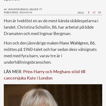
AV: JENNIFER ERIXON
|
BILDER: TT
PUBLICERAD: 2024-03-24
DELA:
H
on är tveklöst en av de mest kända skådespelarna i
landet. Christina Schollin, 86, har arbetat på både
Dramaten och med Ingmar Bergman.
Hon och den jämnårige maken
Hans Wahlgren
, 86,
möttes på 1960-talet och har sedan dess välsignats
med med fyra barn, varav tre är i
underhållningsbranschen.
LÄS MER:
Prins Harry och Meghans stöd till
cancersjuka Kate i London