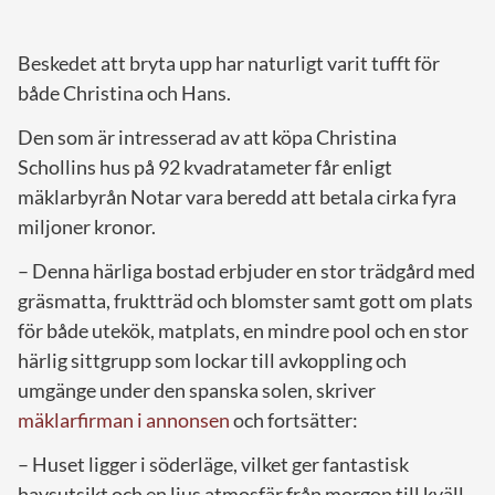
Beskedet att bryta upp har naturligt varit tufft för
både Christina och Hans.
Den som är intresserad av att köpa Christina
Schollins hus på 92 kvadratameter får enligt
mäklarbyrån Notar vara beredd att betala cirka fyra
miljoner kronor.
– Denna härliga bostad erbjuder en stor trädgård med
gräsmatta, fruktträd och blomster samt gott om plats
för både utekök, matplats, en mindre pool och en stor
härlig sittgrupp som lockar till avkoppling och
umgänge under den spanska solen, skriver
mäklarfirman i annonsen
och fortsätter:
– Huset ligger i söderläge, vilket ger fantastisk
havsutsikt och en ljus atmosfär från morgon till kväll.