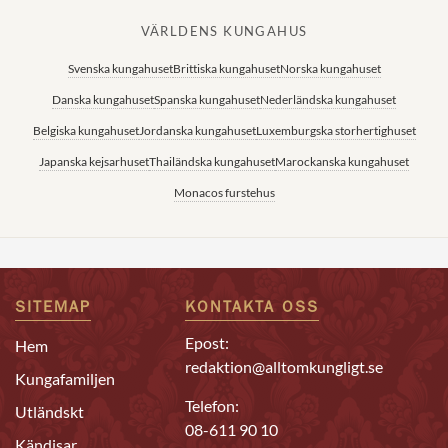
VÄRLDENS KUNGAHUS
Svenska kungahuset
Brittiska kungahuset
Norska kungahuset
Danska kungahuset
Spanska kungahuset
Nederländska kungahuset
Belgiska kungahuset
Jordanska kungahuset
Luxemburgska storhertighuset
Japanska kejsarhuset
Thailändska kungahuset
Marockanska kungahuset
Monacos furstehus
SITEMAP
KONTAKTA OSS
Epost:
Hem
redaktion@alltomkungligt.se
Kungafamiljen
Telefon:
Utländskt
08-611 90 10
Kändisar