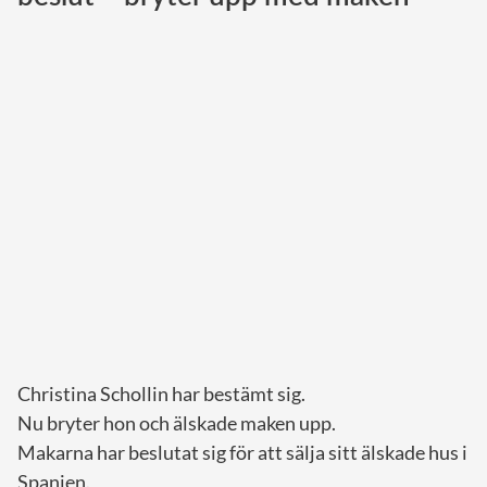
Norska kungahuset
Danska kungahuset
Spanska kungahuset
Nederländska kungahuset
Belgiska kungahuset
Jordanska kungahuset
Luxemburgska storhertighuset
Japanska kejsarhuset
Thailändska kungahuset
Marockanska kungahuset
Christina Schollin har bestämt sig.
Monacos furstehus
Nu bryter hon och älskade maken upp.
Makarna har beslutat sig för att sälja sitt älskade hus i
Spanien.