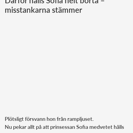
Därför hålls Sofia helt borta –
misstankarna stämmer
Norska kungahuset
Danska kungahuset
Spanska kungahuset
Nederländska kungahuset
Belgiska kungahuset
Jordanska kungahuset
Luxemburgska storhertighuset
Japanska kejsarhuset
Thailändska kungahuset
Marockanska kungahuset
Monacos furstehus
Plötsligt försvann hon från rampljuset.
Nu pekar allt på att prinsessan Sofia medvetet hålls