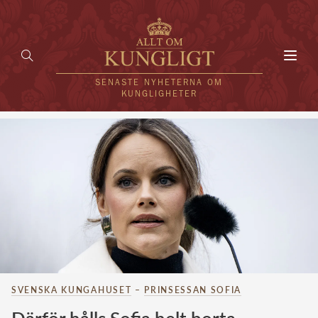
Toggl
navig
SENASTE NYHETERNA OM
KUNGLIGHETER
HEM
KUNGAFAMILJEN
UTLÄNDSKT
KÄNDISAR
VÄRLDENS KUNGAHUS
SVENSKA KUNGAHUSET
–
PRINSESSAN SOFIA
Svenska kungahuset
REDAKTION
Brittiska kungahuset