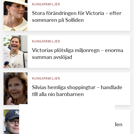
KUNGAFAMILJEN
Stora förändringen för Victoria – efter
sommaren på Solliden
KUNGAFAMILJEN
Victorias plötsliga miljonregn – enorma
summan avslöjad
KUNGAFAMILJEN
Silvias hemliga shoppingtur – handlade
till alla nio barnbarnen
KUNGAFAMILJEN
Prins Daniels tunga besked på Solliden
– drömmen krossad