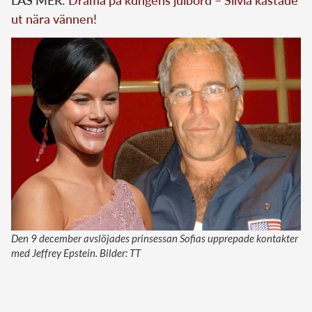
LÄS MER:
Drama på kungens julbord – Silvia kastade
ut nära vännen!
Den 9 december avslöjades prinsessan Sofias upprepade kontakter
med Jeffrey Epstein. Bilder: TT