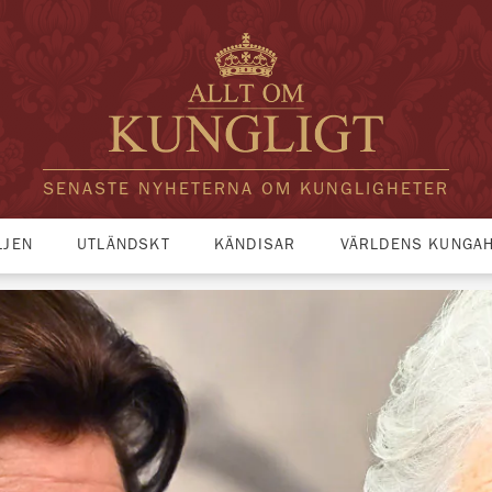
SENASTE NYHETERNA OM KUNGLIGHETER
LJEN
UTLÄNDSKT
KÄNDISAR
VÄRLDENS KUNGA