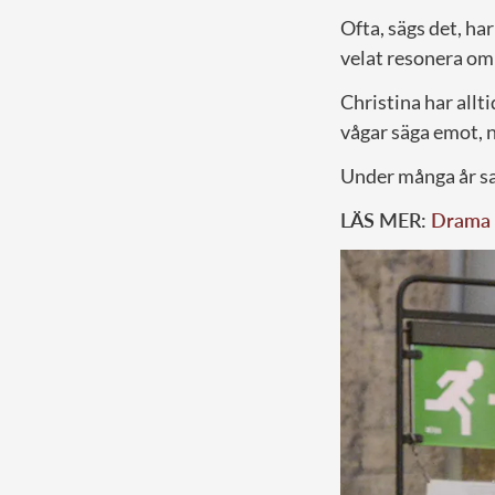
Ofta, sägs det, ha
velat resonera om
Christina har allti
vågar säga emot, n
Under många år sat
LÄS MER:
Drama p