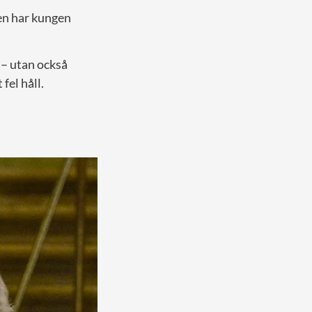
en har kungen
r – utan också
fel håll.