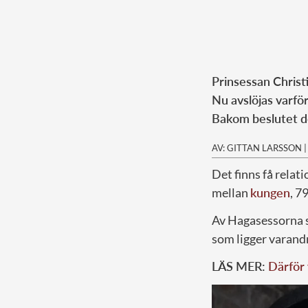
Prinsessan Christi
Nu avslöjas varfö
Bakom beslutet döl
AV: GITTAN LARSSON
Det finns få relat
mellan
kungen
, 7
Av Hagasessorna st
som ligger varandr
LÄS MER:
Därför 