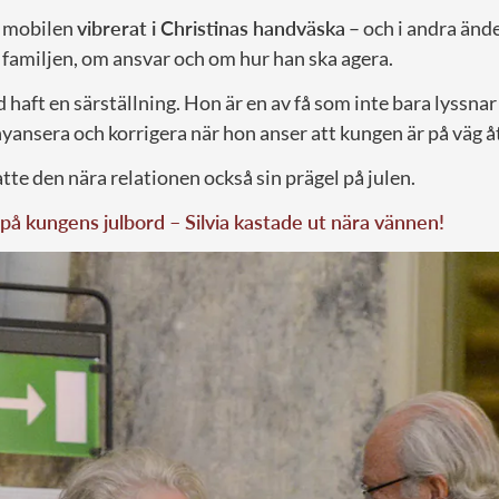
r mobilen
vibrerat i Christinas handväska
– och i andra änd
 familjen, om ansvar och om hur han ska agera.
d haft en särställning. Hon är en av få som inte bara lyssna
yansera och korrigera när hon anser att kungen är på väg åt 
te den nära relationen också sin prägel på julen.
å kungens julbord – Silvia kastade ut nära vännen!