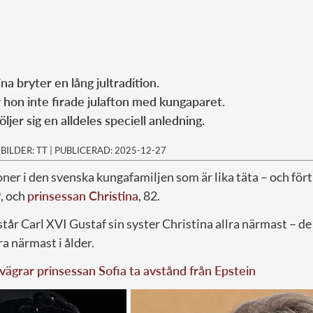
na bryter en lång jultradition.
r hon inte firade julafton med kungaparet.
jer sig en alldeles speciell anledning.
|
BILDER: TT
|
PUBLICERAD: 2025-12-27
ioner i den svenska kungafamiljen som är lika täta – och för
9, och
prinsessan Christina
, 82.
år Carl XVI Gustaf sin syster Christina allra närmast – de
a närmast i ålder.
vägrar prinsessan Sofia ta avstånd från Epstein