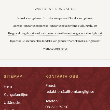
VÄRLDENS KUNGAHUS
Svenska kungahuset
Brittiska kungahuset
Norska kungahuset
Danska kungahuset
Spanska kungahuset
Nederländska kungahuset
Belgiska kungahuset
Jordanska kungahuset
Luxemburgska storhertighuset
Japanska kejsarhuset
Thailändska kungahuset
Marockanska kungahuset
Monacos furstehus
SITEMAP
KONTAKTA OSS
Epost:
Hem
redaktion@alltomkungligt.se
Kungafamiljen
Telefon:
Utländskt
08-611 90 10