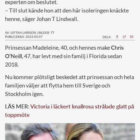
experten om beslutet.
– Till slut kände hon att den här isoleringen knäckte
henne, säger Johan T Lindwall.
AV: GITTAN LARSSON
|
BILDER: TT
PUBLICERAD: 2023-03-07
DELA:
P
rinsessan Madeleine, 40, och hennes make
Chris
O’Neill,
47, har levt med sin familj i Florida sedan
2018.
Nu kommer plötsligt beskedet att prinsessan och hela
familjen väljer att flytta hem till Sverige och
Stockholm igen.
LÄS MER:
Victoria i läckert knallrosa strålade glatt på
toppmöte