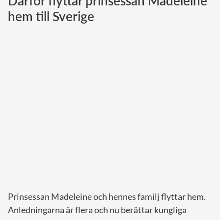
Därför flyttar prinsessan Madeleine
hem till Sverige
Norska kungahuset
Danska kungahuset
Spanska kungahuset
Nederländska kungahuset
Belgiska kungahuset
Jordanska kungahuset
Luxemburgska storhertighuset
Japanska kejsarhuset
Thailändska kungahuset
Marockanska kungahuset
Monacos furstehus
Prinsessan Madeleine och hennes familj flyttar hem.
Anledningarna är flera och nu berättar kungliga