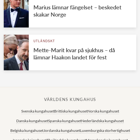
Marius lämnar fängelset – beskedet
skakar Norge
UTLÄNDSKT
Mette-Marit kvar på sjukhus – då
lämnar Haakon landet för fest
VÄRLDENS KUNGAHUS
Svenska kungahuset
Brittiska kungahuset
Norska kungahuset
Danska kungahuset
Spanska kungahuset
Nederländska kungahuset
Belgiska kungahuset
Jordanska kungahuset
Luxemburgska storhertighuset