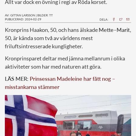
Allt var dock en övning i regi av Röda korset.
AV: GITTAN LARSSON
|
BILDER: TT
PUBLICERAD: 2024-02-29
DELA:
K
ronprins Haakon, 50, och hans älskade
Mette–Marit
,
50, är kända som två av världens mest
friluftsintresserade kungligheter.
Kronprinsparet deltar med jämna mellanrum i olika
aktiviteter som har med naturen att göra.
LÄS MER:
Prinsessan Madeleine har fått nog –
misstankarna stämmer