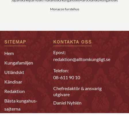
Japanska kejsarhuset
Thailändska kungahuset
Marockanska kungahuset
Monacos furstehus
SITEMAP
KONTAKTA OSS
Epost:
Hem
redaktion@alltomkungligt.se
Kungafamiljen
Telefon:
Utländskt
08-611 90 10
Kändisar
Chefredaktör & ansvarig
Redaktion
utgivare
Bästa kungahus-
Daniel Nyhlén
sajterna
FÖLJ OSS