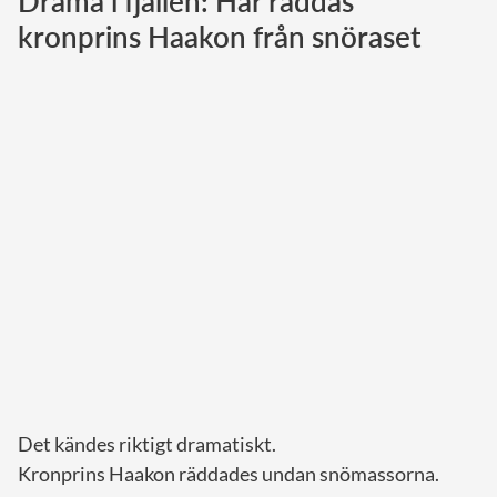
Drama i fjällen: Här räddas
kronprins Haakon från snöraset
Norska kungahuset
Danska kungahuset
Spanska kungahuset
Nederländska kungahuset
Belgiska kungahuset
Jordanska kungahuset
Luxemburgska storhertighuset
Japanska kejsarhuset
Thailändska kungahuset
Marockanska kungahuset
Monacos furstehus
Det kändes riktigt dramatiskt.
Kronprins Haakon räddades undan snömassorna.