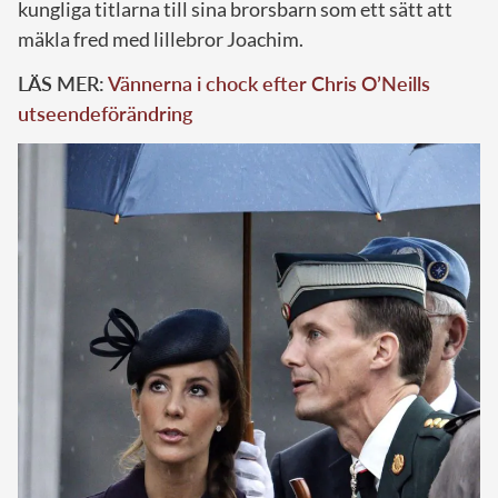
kungliga titlarna till sina brorsbarn som ett sätt att
mäkla fred med lillebror Joachim.
LÄS MER:
Vännerna i chock efter Chris O’Neills
utseendeförändring