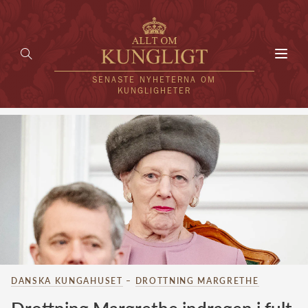
Toggl
navig
SENASTE NYHETERNA OM
KUNGLIGHETER
HEM
KUNGAFAMILJEN
UTLÄNDSKT
KÄNDISAR
VÄRLDENS KUNGAHUS
DANSKA KUNGAHUSET
–
DROTTNING MARGRETHE
Svenska kungahuset
REDAKTION
Brittiska kungahuset