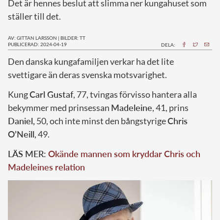
Det är hennes beslut att slimma ner kungahuset som
ställer till det.
AV: GITTAN LARSSON
|
BILDER: TT
PUBLICERAD: 2024-04-19
DELA:
D
en danska kungafamiljen verkar ha det lite
svettigare än deras svenska motsvarighet.
Kung
Carl Gustaf
, 77, tvingas förvisso hantera alla
bekymmer med prinsessan
Madeleine
, 41, prins
Daniel,
50, och inte minst den bångstyrige
Chris
O’Neill
, 49.
LÄS MER:
Okände mannen som kryddar Chris och
Madeleines relation