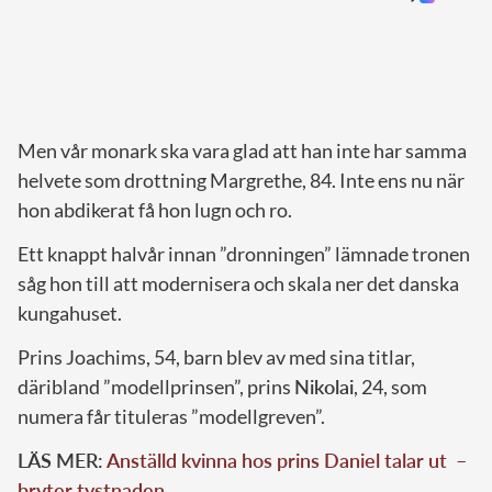
Men vår monark ska vara glad att han inte har samma
helvete som drottning Margrethe, 84. Inte ens nu när
hon abdikerat få hon lugn och ro.
Ett knappt halvår innan ”dronningen” lämnade tronen
såg hon till att modernisera och skala ner det danska
kungahuset.
Prins Joachims, 54, barn blev av med sina titlar,
däribland ”modellprinsen”, prins
Nikolai
, 24, som
numera får tituleras ”modellgreven”.
LÄS MER:
Anställd kvinna hos prins Daniel talar ut –
bryter tystnaden