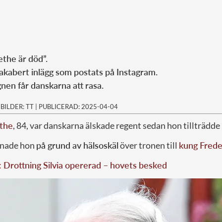
ethe är död”.
 makabert inlägg som postats på Instagram.
nen får danskarna att rasa.
|
BILDER: TT
|
PUBLICERAD: 2025-04-04
the
, 84, var danskarna älskade regent sedan hon tillträdde
mnade hon
på grund av hälsoskäl
över tronen till
kung Frede
: Drottning Silvia opererad – hovets besked