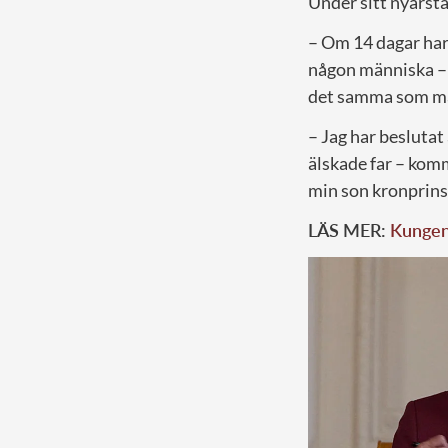
Under sitt nyårsta
– Om 14 dagar har 
någon människa – i
det samma som man
– Jag har beslutat
älskade far – komm
min son kronprins
LÄS MER:
Kungens