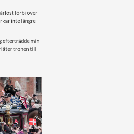
årlöst förbi över
rkar inte längre
ag efterträdde min
åter tronen till