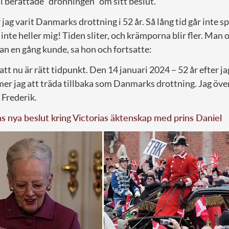
l berättade ”dronningen” om sitt beslut.
jag varit Danmarks drottning i 52 år. Så lång tid går inte sp
nte heller mig! Tiden sliter, och krämporna blir fler. Man o
 en gång kunde, sa hon och fortsatte:
 att nu är rätt tidpunkt. Den 14 januari 2024 – 52 år efter j
er jag att träda tillbaka som Danmarks drottning. Jag överl
 Frederik.
 nya beslut kring Victorias äktenskap med prins Daniel