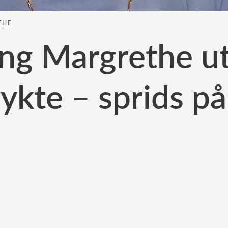
THE
ng Margrethe ut
ykte – sprids på