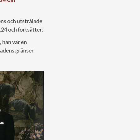
sessan
ns och utstrålade
R24 och fortsätter:
 han var en
tadens gränser.