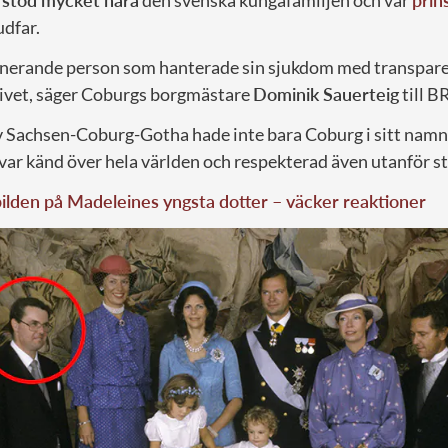
n
stod mycket nära
den svenska kungafamiljen och var
prin
udfar.
nerande person som hanterade sin sjukdom med transpare
 livet, säger Coburgs borgmästare
Dominik Sauerteig
till B
v Sachsen-Coburg-Gotha hade inte bara Coburg i sitt namn,
var känd över hela världen och respekterad även utanför s
lden på Madeleines yngsta dotter – väcker reaktioner