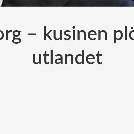
rg – kusinen plö
utlandet