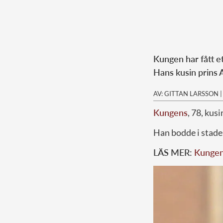
Kungen har fått e
Hans kusin prins A
AV: GITTAN LARSSON
Kungens
, 78, kus
Han bodde i stade
LÄS MER:
Kungens