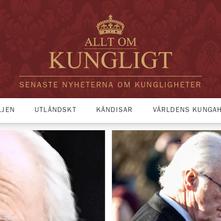
SENASTE NYHETERNA OM KUNGLIGHETER
LJEN
UTLÄNDSKT
KÄNDISAR
VÄRLDENS KUNGA