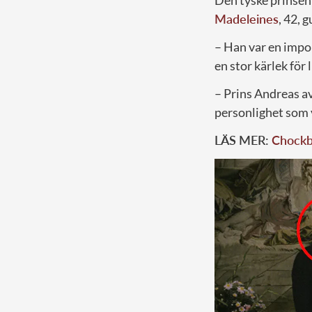
Den tyske prinse
Madeleines
, 42, g
– Han var en impo
en stor kärlek för
– Prins Andreas a
personlighet som 
LÄS MER:
Chockbi