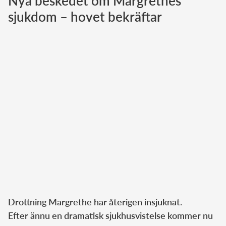
Nya beskedet om Margrethes
sjukdom – hovet bekräftar
Norska kungahuset
Danska kungahuset
Spanska kungahuset
Nederländska kungahuset
Belgiska kungahuset
Jordanska kungahuset
Luxemburgska storhertighuset
Japanska kejsarhuset
Thailändska kungahuset
Marockanska kungahuset
Monacos furstehus
Drottning Margrethe har återigen insjuknat.
Efter ännu en dramatisk sjukhusvistelse kommer nu