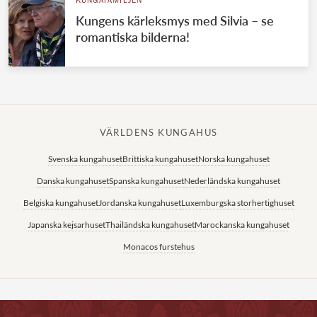
KUNGAFAMILJEN
Kungens kärleksmys med Silvia – se
romantiska bilderna!
VÄRLDENS KUNGAHUS
Svenska kungahuset
Brittiska kungahuset
Norska kungahuset
Danska kungahuset
Spanska kungahuset
Nederländska kungahuset
Belgiska kungahuset
Jordanska kungahuset
Luxemburgska storhertighuset
Japanska kejsarhuset
Thailändska kungahuset
Marockanska kungahuset
Monacos furstehus