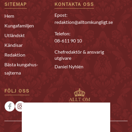
SITEMAP
KONTAKTA OSS
Epost:
Hem
redaktion@alltomkungligt.se
Kungafamiljen
Telefon:
Utländskt
08-611 90 10
Kändisar
Chefredaktör & ansvarig
Redaktion
utgivare
Bästa kungahus-
Daniel Nyhlén
sajterna
FÖLJ OSS
|
|
Sponsrat
Tipsa oss
Annonsera