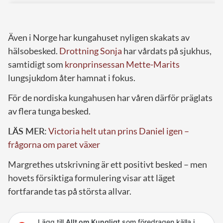
Även i Norge har kungahuset nyligen skakats av
hälsobesked.
Drottning Sonja
har vårdats på sjukhus,
samtidigt som
kronprinsessan Mette-Marits
lungsjukdom åter hamnat i fokus.
För de nordiska kungahusen har våren därför präglats
av flera tunga besked.
LÄS MER:
Victoria helt utan prins Daniel igen –
frågorna om paret växer
Margrethes utskrivning är ett positivt besked – men
hovets försiktiga formulering visar att läget
fortfarande tas på största allvar.
Lägg till
Allt om Kungligt
som föredragen källa i