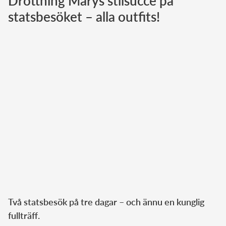
Drottning Marys stilsuccé på
statsbesöket – alla outfits!
Norska kungahuset
Danska kungahuset
Spanska kungahuset
Nederländska kungahuset
Belgiska kungahuset
Jordanska kungahuset
Luxemburgska storhertighuset
Japanska kejsarhuset
Thailändska kungahuset
Marockanska kungahuset
Monacos furstehus
Två statsbesök på tre dagar – och ännu en kunglig
fullträff.