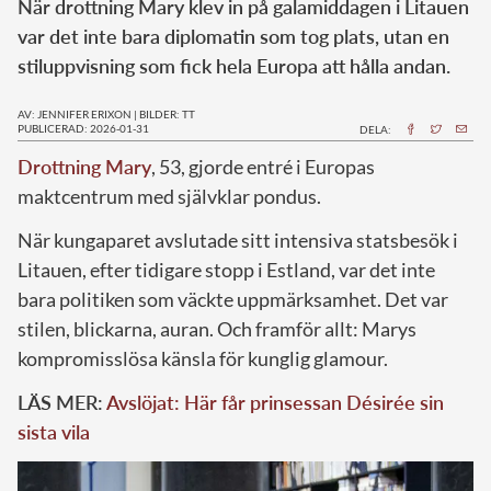
När drottning Mary klev in på galamiddagen i Litauen
var det inte bara diplomatin som tog plats, utan en
stiluppvisning som fick hela Europa att hålla andan.
AV: JENNIFER ERIXON
|
BILDER: TT
PUBLICERAD: 2026-01-31
DELA:
Drottning Mary
, 53, gjorde entré i Europas
maktcentrum med självklar pondus.
När kungaparet avslutade sitt intensiva statsbesök i
Litauen, efter tidigare stopp i Estland, var det inte
bara politiken som väckte uppmärksamhet. Det var
stilen, blickarna, auran. Och framför allt: Marys
kompromisslösa känsla för kunglig glamour.
LÄS MER:
Avslöjat: Här får prinsessan Désirée sin
sista vila