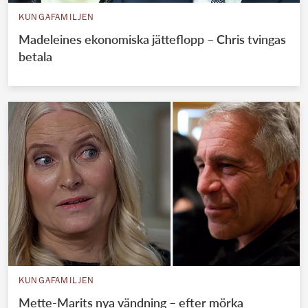
KUNGAFAMILJEN
Madeleines ekonomiska jätteflopp – Chris tvingas
betala
KUNGAFAMILJEN
Mette-Marits nya vändning – efter mörka