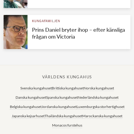
KUNGAFAMILJEN
Prins Daniel bryter ihop – efter känsliga
frågan om Victoria
VÄRLDENS KUNGAHUS
Svenska kungahuset
Brittiska kungahuset
Norska kungahuset
Danska kungahuset
Spanska kungahuset
Nederländska kungahuset
Belgiska kungahuset
Jordanska kungahuset
Luxemburgska storhertighuset
Japanska kejsarhuset
Thailändska kungahuset
Marockanska kungahuset
Monacos furstehus