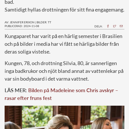
bad.
Samtidigt hyllas drottningen för sitt fina engagemang.
AV: JENNIFER ERIXON
|
BILDER: TT
PUBLICERAD: 2024-11-08
DELA:
K
ungaparet har varit på en härlig semester i Brasilien
och på bilder i media har vi fått se härliga bilder från
deras soliga vistelse.
Kungen, 78, och drottning Silvia, 80, är sannerligen
inga badkrukor och njöt bland annat av vattenlekar på
var sin bodyboard i det varma vattnet.
LÄS MER:
Bilden på Madeleine som Chris avskyr –
rasar efter fruns fest