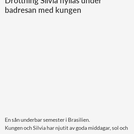
Drottning Silvia hyllas under
badresan med kungen
Norska kungahuset
Danska kungahuset
Spanska kungahuset
Nederländska kungahuset
Belgiska kungahuset
Jordanska kungahuset
Luxemburgska storhertighuset
Japanska kejsarhuset
Thailändska kungahuset
Marockanska kungahuset
Monacos furstehus
En sån underbar semester i Brasilien.
Kungen och Silvia har njutit av goda middagar, sol och