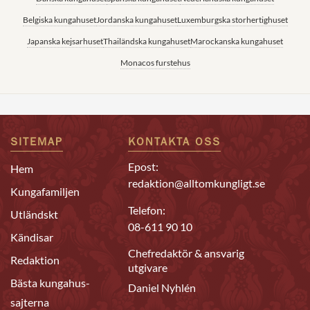
Belgiska kungahuset
Jordanska kungahuset
Luxemburgska storhertighuset
Japanska kejsarhuset
Thailändska kungahuset
Marockanska kungahuset
Monacos furstehus
SITEMAP
KONTAKTA OSS
Epost:
Hem
redaktion@alltomkungligt.se
Kungafamiljen
Telefon:
Utländskt
08-611 90 10
Kändisar
Chefredaktör & ansvarig
Redaktion
utgivare
Bästa kungahus-
Daniel Nyhlén
sajterna