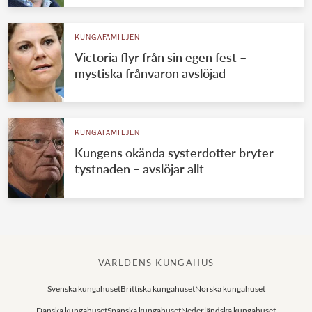
KUNGAFAMILJEN
Victoria flyr från sin egen fest –
mystiska frånvaron avslöjad
KUNGAFAMILJEN
Kungens okända systerdotter bryter
tystnaden – avslöjar allt
VÄRLDENS KUNGAHUS
Svenska kungahuset
Brittiska kungahuset
Norska kungahuset
Danska kungahuset
Spanska kungahuset
Nederländska kungahuset