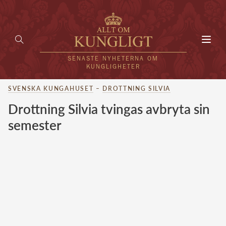
Toggl
navig
SENASTE NYHETERNA OM
KUNGLIGHETER
SVENSKA KUNGAHUSET
–
DROTTNING SILVIA
HEM
Drottning Silvia tvingas avbryta sin
KUNGAFAMILJEN
semester
UTLÄNDSKT
KÄNDISAR
VÄRLDENS KUNGAHUS
Svenska kungahuset
REDAKTION
Brittiska kungahuset