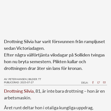
Norska kungahuset
Danska kungahuset
Spanska kungahuset
Nederländska kungahuset
Drottning Silvia har varit försvunnen från rampljuset
Belgiska kungahuset
sedan Victoriadagen.
Jordanska kungahuset
Efter några välförtjänta vilodagar på Solliden tvingas
Luxemburgska storhertighuset
hon nu bryta semestern. Plikten kallar och
drottningen drar åter sin lans för kronan.
Japanska kejsarhuset
Thailändska kungahuset
AV: PETER HANSEN
|
BILDER: TT
PUBLICERAD: 2025-07-27
DELA:
Marockanska kungahuset
Drottning Silvia
, 81, är inte bara drottning – hon är en
Monacos furstehus
arbetsmaskin.
Året runt deltar hon i otaliga kungliga uppdrag,