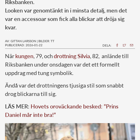
Riksbanken.
Looken var genomtänkt in i minsta detalj, men det
var en accessoar som fick alla blickar att dröja sig
kvar.
AV: GITTAN LARSSON
|
BILDER: TT
PUBLICERAD: 2026-01-22
DELA:
När
kungen
, 79, och
drottning Silvia
, 82, anlände till
Riksbanken under onsdagen var det ett formellt
uppdrag med tung symbolik.
Ändå var det drottningens tjusiga stil som snabbt
drog blickarna till sig.
LÄS MER:
Hovets oroväckande besked: ”Prins
Daniel mår inte bra!”