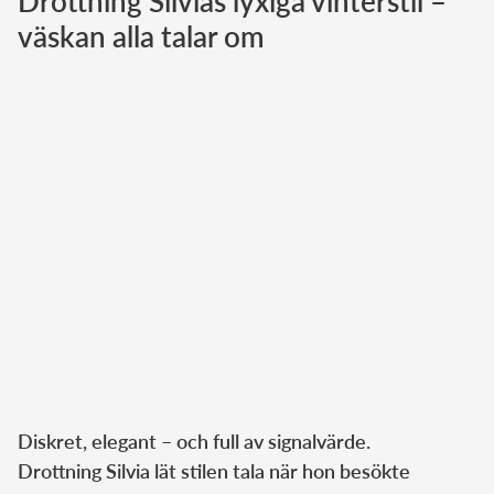
Drottning Silvias lyxiga vinterstil –
väskan alla talar om
Norska kungahuset
Danska kungahuset
Spanska kungahuset
Nederländska kungahuset
Belgiska kungahuset
Jordanska kungahuset
Luxemburgska storhertighuset
Japanska kejsarhuset
Thailändska kungahuset
Marockanska kungahuset
Monacos furstehus
Diskret, elegant – och full av signalvärde.
Drottning Silvia lät stilen tala när hon besökte