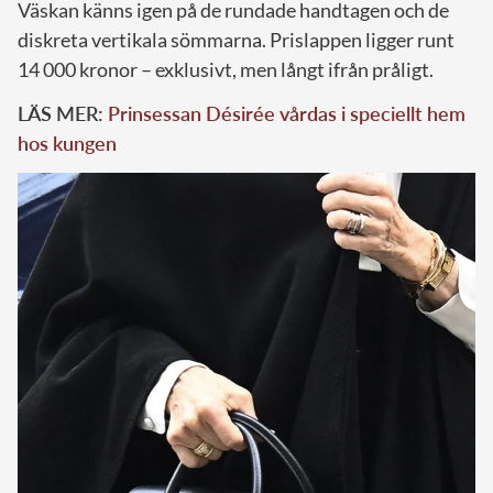
Väskan känns igen på de rundade handtagen och de
diskreta vertikala sömmarna. Prislappen ligger runt
14 000 kronor – exklusivt, men långt ifrån pråligt.
LÄS MER:
Prinsessan Désirée vårdas i speciellt hem
hos kungen