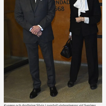
Kungen och drottning Silvia i svartvit vinterelegans vid Sveriges