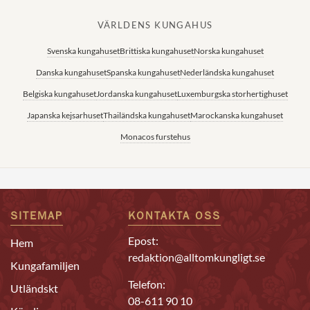
VÄRLDENS KUNGAHUS
Svenska kungahuset
Brittiska kungahuset
Norska kungahuset
Danska kungahuset
Spanska kungahuset
Nederländska kungahuset
Belgiska kungahuset
Jordanska kungahuset
Luxemburgska storhertighuset
Japanska kejsarhuset
Thailändska kungahuset
Marockanska kungahuset
Monacos furstehus
SITEMAP
KONTAKTA OSS
Epost:
Hem
redaktion@alltomkungligt.se
Kungafamiljen
Telefon:
Utländskt
08-611 90 10