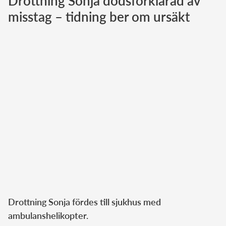
Drottning Sonja dödsförklarad av
misstag – tidning ber om ursäkt
Norska kungahuset
Danska kungahuset
Spanska kungahuset
Nederländska kungahuset
Belgiska kungahuset
Jordanska kungahuset
Luxemburgska storhertighuset
Japanska kejsarhuset
Thailändska kungahuset
Marockanska kungahuset
Monacos furstehus
Drottning Sonja fördes till sjukhus med
ambulanshelikopter.