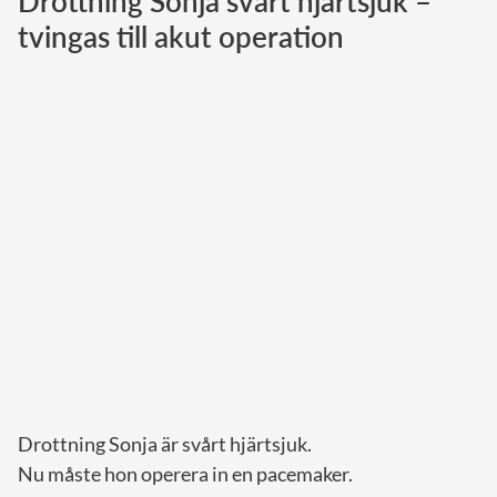
Drottning Sonja svårt hjärtsjuk –
tvingas till akut operation
Norska kungahuset
Danska kungahuset
Spanska kungahuset
Nederländska kungahuset
Belgiska kungahuset
Jordanska kungahuset
Luxemburgska storhertighuset
Japanska kejsarhuset
Thailändska kungahuset
Marockanska kungahuset
Monacos furstehus
Drottning Sonja är svårt hjärtsjuk.
Nu måste hon operera in en pacemaker.