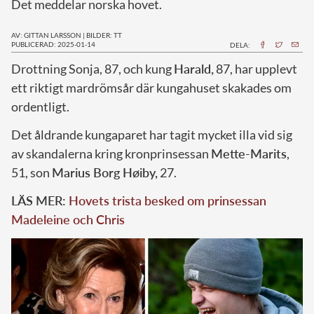
Det meddelar norska hovet.
AV: GITTAN LARSSON
|
BILDER: TT
PUBLICERAD: 2025-01-14
DELA:
D
rottning Sonja, 87, och kung
Harald,
87, har upplevt
ett riktigt mardrömsår där kungahuset skakades om
ordentligt.
Det åldrande kungaparet har tagit mycket illa vid sig
av skandalerna kring kronprinsessan
Mette-Marits
,
51, son
Marius Borg Høiby,
27.
LÄS MER:
Hovets trista besked om prinsessan
Madeleine och Chris