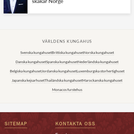
skakar Norge
VÄRLDENS KUNGAHUS
Svenska kungahuset
Brittiska kungahuset
Norska kungahuset
Danska kungahuset
Spanska kungahuset
Nederländska kungahuset
Belgiska kungahuset
Jordanska kungahuset
Luxemburgska storhertighuset
Japanska kejsarhuset
Thailändska kungahuset
Marockanska kungahuset
Monacos furstehus
SITEMAP
KONTAKTA OSS