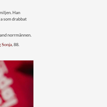
miljen. Han
yla som drabbat
bland norrmännen.
g Sonja
, 88.