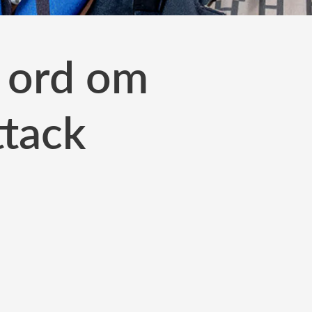
a ord om
tack