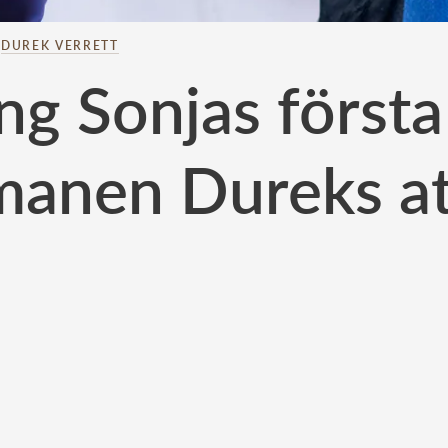
–
DUREK VERRETT
ng Sonjas först
manen Dureks at