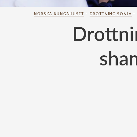
NORSKA KUNGAHUSET
–
DROTTNING SONJA
Drottni
sha