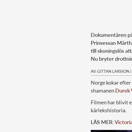
Dokumentären på 
Prinsessan Märtha
till skoningslös a
Nu bryter drottni
AV: GITTAN LARSSON
Norge kokar efte
shamanen
Durek 
Filmen har blivit 
kärlekshistoria.
LÄS MER:
Victoria