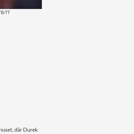
NTB/TT
huset, där Durek