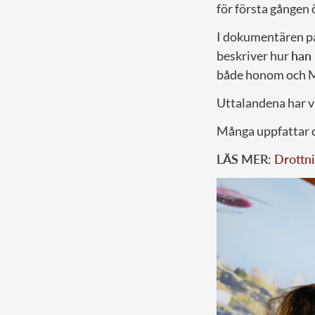
för första gången 
I dokumentären på
beskriver hur
han 
både honom och M
Uttalandena har v
Många uppfattar d
LÄS MER:
Drottni