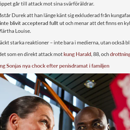
öppet går till attack mot sina svärföräldrar.
står Durek att han länge känt sig exkluderad från kungafa
inte blivit accepterad fullt ut
och menar att det finns en k
ärtha Louise.
äckt starka reaktioner – inte bara i medierna, utan också 
et som en direkt attack mot
kung Harald
, 88, och
drottnin
ng Sonjas nya chock efter penisdramat i familjen