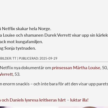
Netflix skakar hela Norge.
 Louise och shamanen Durek Verrett visar upp sin kärlek
ttack mot kungafamiljen.
ng Sonja tystnaden.
|
BILDER: TT
|
PUBLICERAD: 2025-09-29
r Netflix nya dokumentär om
prinsessan Märtha Louise
, 50
Verrett
, 53.
en enorm snackis – och inte bara för att den visar upp paret
 och Daniels lyxresa kritiseras hårt – luktar illa!