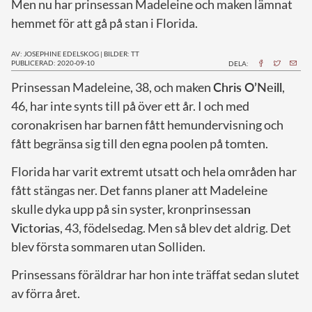
Men nu har prinsessan Madeleine och maken lämnat
hemmet för att gå på stan i Florida.
AV: JOSEPHINE EDELSKOG
|
BILDER: TT
PUBLICERAD: 2020-09-10
DELA:
Prinsessan Madeleine, 38, och maken
Chris O’Neill
,
46, har inte synts till på över ett år. I och med
coronakrisen har barnen fått hemundervisning och
fått begränsa sig till den egna poolen på tomten.
Florida har varit extremt utsatt och hela områden har
fått stängas ner. Det fanns planer att Madeleine
skulle dyka upp på sin syster, kronprinsessa
n
Victorias
, 43, födelsedag. Men så blev det aldrig. Det
blev första sommaren utan Solliden.
Prinsessans föräldrar har hon inte träffat sedan slutet
av förra året.