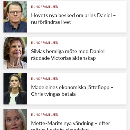
KUNGAFAMILJEN
Hovets nya besked om prins Daniel –
nu förändras livet
KUNGAFAMILJEN
Silvias hemliga möte med Daniel
räddade Victorias äktenskap
KUNGAFAMILJEN
Madeleines ekonomiska jätteflopp –
Chris tvingas betala
KUNGAFAMILJEN
Mette-Marits nya vändning – efter
mörka Epstein-skandalen