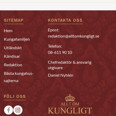
SITEMAP
KONTAKTA OSS
Epost:
Hem
redaktion@alltomkungligt.se
Kungafamiljen
Telefon:
Utländskt
08-611 90 10
Kändisar
Chefredaktör & ansvarig
Redaktion
utgivare
Bästa kungahus-
Daniel Nyhlén
sajterna
FÖLJ OSS