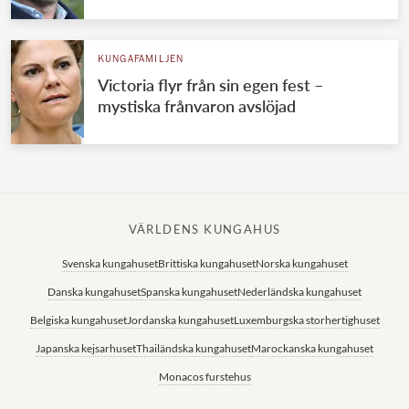
KUNGAFAMILJEN
Victoria flyr från sin egen fest –
mystiska frånvaron avslöjad
VÄRLDENS KUNGAHUS
Svenska kungahuset
Brittiska kungahuset
Norska kungahuset
Danska kungahuset
Spanska kungahuset
Nederländska kungahuset
Belgiska kungahuset
Jordanska kungahuset
Luxemburgska storhertighuset
Japanska kejsarhuset
Thailändska kungahuset
Marockanska kungahuset
Monacos furstehus