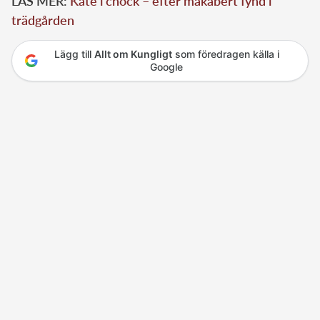
LÄS MER:
Kate i chock – efter makabert fynd i
trädgården
Lägg till
Allt om Kungligt
som föredragen källa i
Google