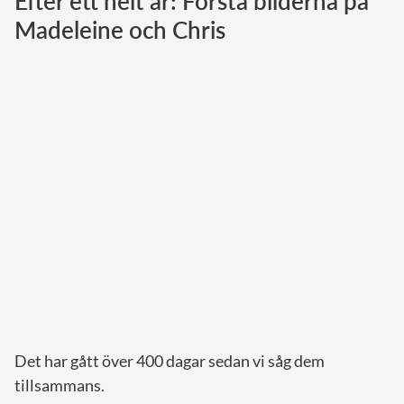
Efter ett helt år: Första bilderna på
Madeleine och Chris
Norska kungahuset
Danska kungahuset
Spanska kungahuset
Nederländska kungahuset
Belgiska kungahuset
Jordanska kungahuset
Luxemburgska storhertighuset
Japanska kejsarhuset
Thailändska kungahuset
Marockanska kungahuset
Monacos furstehus
Det har gått över 400 dagar sedan vi såg dem
tillsammans.