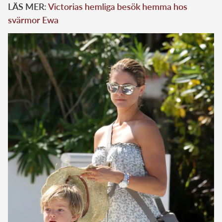
LÄS MER:
Victorias hemliga besök hemma hos
svärmor Ewa