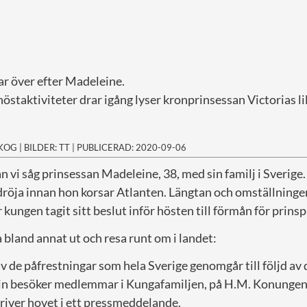
ar över efter Madeleine.
staktiviteter drar igång lyser kronprinsessan Victorias li
SKOG
|
BILDER: TT
|
PUBLICERAD: 2020-09-06
an vi såg prinsessan Madeleine, 38, med sin familj i Sverig
röja innan hon korsar Atlanten. Längtan och omställningen 
kungen tagit sitt beslut inför hösten till förmån för prinsp
bland annat ut och resa runt om i landet:
v de påfrestningar som hela Sverige genomgår till följd a
 besöker medlemmar i Kungafamiljen, på H.M. Konungens 
kriver hovet i ett pressmeddelande.