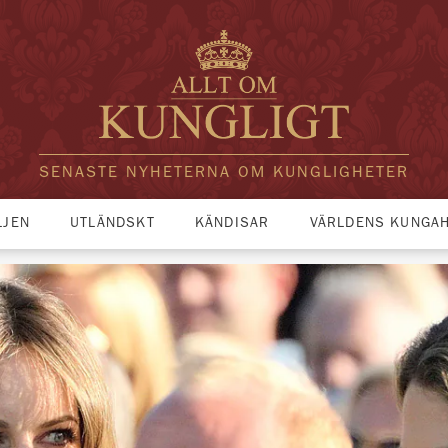
SENASTE NYHETERNA OM KUNGLIGHETER
LJEN
UTLÄNDSKT
KÄNDISAR
VÄRLDENS KUNGA