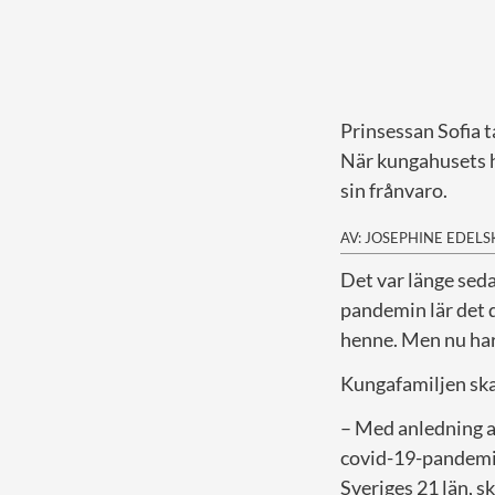
Prinsessan Sofia t
När kungahusets hö
sin frånvaro.
AV: JOSEPHINE EDEL
D
et var länge sed
pandemin lär det d
henne. Men nu har 
Kungafamiljen ska 
– Med anledning a
covid-19-pandemin
Sveriges 21 län, s