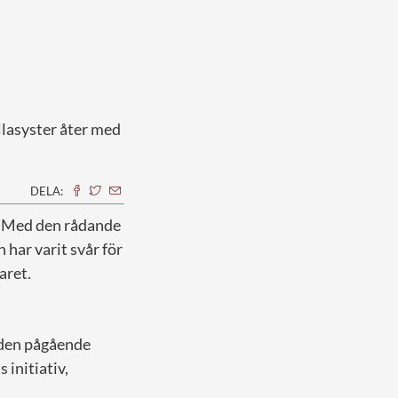
llasyster åter med
DELA:
e. Med den rådande
har varit svår för
aret.
v den pågående
initiativ,