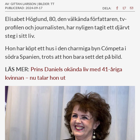
AV: GITTAN LARSSON
|
BILDER: TT
PUBLICERAD: 2024-09-17
DELA:
E
lisabet Höglund, 80, den välkända författaren, tv-
profilen och journalisten, har nyligen tagit ett djärvt
steg i sitt liv.
Hon har köpt ett hus i den charmiga byn Cómpeta i
södra Spanien, trots att hon bara sett det på bild.
LÄS MER:
Prins Daniels okända liv med 41-åriga
kvinnan – nu talar hon ut