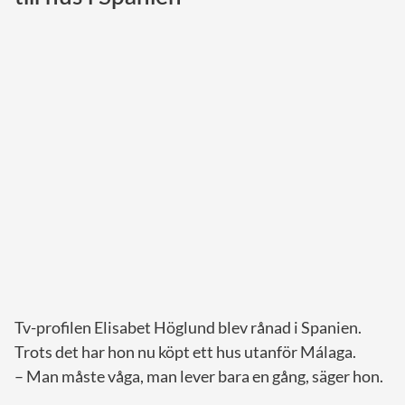
Norska kungahuset
Danska kungahuset
Spanska kungahuset
Nederländska kungahuset
Belgiska kungahuset
Jordanska kungahuset
Luxemburgska storhertighuset
Japanska kejsarhuset
Thailändska kungahuset
Marockanska kungahuset
Tv-profilen Elisabet Höglund blev rånad i Spanien.
Monacos furstehus
Trots det har hon nu köpt ett hus utanför Málaga.
– Man måste våga, man lever bara en gång, säger hon.