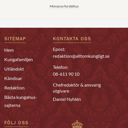
Monacos furstehus
SITEMAP
KONTAKTA OSS
Epost:
Hem
redaktion@alltomkungligt.se
Kungafamiljen
Telefon:
Utländskt
08-611 90 10
Kändisar
Chefredaktör & ansvarig
Redaktion
utgivare
Bästa kungahus-
Daniel Nyhlén
sajterna
FÖLJ OSS