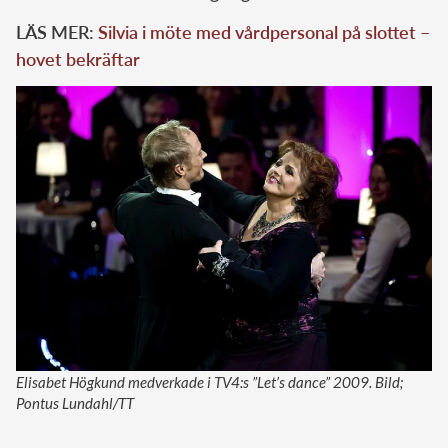
LÄS MER:
Silvia i möte med vårdpersonal på slottet –
hovet bekräftar
Elisabet Högkund medverkade i TV4:s ”Let’s dance” 2009. Bild;
Pontus Lundahl/TT