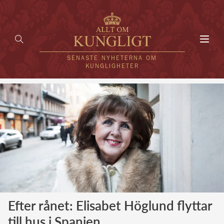
Toggl
navig
SENASTE NYHETERNA OM
KUNGLIGHETER
HEM
KUNGAFAMILJEN
UTLÄNDSKT
KÄNDISAR
VÄRLDENS KUNGAHUS
Efter rånet: Elisabet Höglund flyttar
Svenska kungahuset
REDAKTION
till hus i Spanien
Brittiska kungahuset