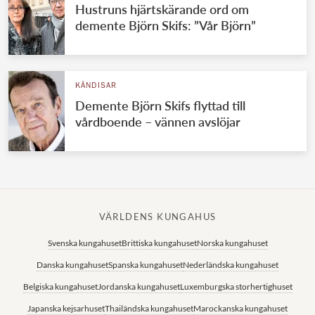
Hustruns hjärtskärande ord om
demente Björn Skifs: ”Vår Björn”
KÄNDISAR
Demente Björn Skifs flyttad till
vårdboende – vännen avslöjar
VÄRLDENS KUNGAHUS
Svenska kungahuset
Brittiska kungahuset
Norska kungahuset
Danska kungahuset
Spanska kungahuset
Nederländska kungahuset
Belgiska kungahuset
Jordanska kungahuset
Luxemburgska storhertighuset
Japanska kejsarhuset
Thailändska kungahuset
Marockanska kungahuset