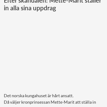
Efter skandalen: Mette-Marit ställer
in alla sina uppdrag
Norska kungahuset
Danska kungahuset
Spanska kungahuset
Nederländska kungahuset
Belgiska kungahuset
Jordanska kungahuset
Luxemburgska storhertighuset
Japanska kejsarhuset
Thailändska kungahuset
Marockanska kungahuset
Monacos furstehus
Det norska kungahuset är hårt ansatt.
Då väljer kronprinsessan Mette-Marit att ställa in