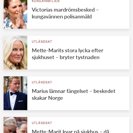
KUNGAFAMILJEN
Victorias mardrömsbesked –
kungavännen polisanmäld
UTLÄNDSKT
Mette-Marits stora lycka efter
sjukhuset – bryter tystnaden
UTLÄNDSKT
Marius lämnar fängelset – beskedet
skakar Norge
UTLÄNDSKT
Mette-Marit kvar på sjukhus – då