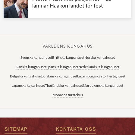
lämnar Haakon landet för fest
VÄRLDENS KUNGAHUS
Svenska kungahuset
Brittiska kungahuset
Norska kungahuset
Danska kungahuset
Spanska kungahuset
Nederländska kungahuset
Belgiska kungahuset
Jordanska kungahuset
Luxemburgska storhertighuset
Japanska kejsarhuset
Thailändska kungahuset
Marockanska kungahuset
Monacos furstehus
SITEMAP
KONTAKTA OSS