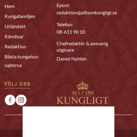
Epost:
Hem
redaktion@alltomkungligt.se
Kungafamiljen
Telefon:
Utländskt
08-611 90 10
Kändisar
Chefredaktör & ansvarig
Redaktion
utgivare
Bästa kungahus-
Daniel Nyhlén
sajterna
FÖLJ OSS
|
|
Sponsrat
Tipsa oss
Annonsera
© 2026 Allt om Kungligt. All rights reserved.