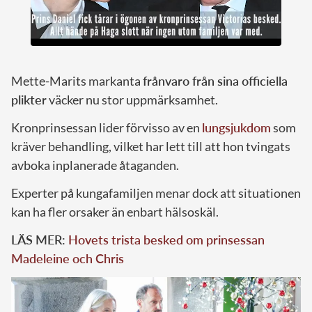
Mette-Marits markanta
frånvaro från sina officiella
plikter
väcker nu stor uppmärksamhet.
Kronprinsessan lider förvisso av en
lungsjukdom
som
kräver behandling, vilket har lett till att hon tvingats
avboka inplanerade åtaganden.
Experter på kungafamiljen menar dock att situationen
kan ha fler orsaker än enbart hälsoskäl.
LÄS MER:
Hovets trista besked om prinsessan
Madeleine och Chris