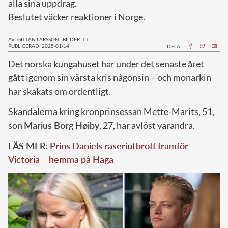
alla sina uppdrag.
Beslutet väcker reaktioner i Norge.
AV: GITTAN LARSSON
|
BILDER: TT
PUBLICERAD: 2025-01-14
DELA:
D
et norska kungahuset har under det senaste året
gått igenom sin värsta kris någonsin – och monarkin
har skakats om ordentligt.
Skandalerna kring kronprinsessan Mette-Marits, 51,
son
Marius Borg Høiby
, 27, har avlöst varandra.
LÄS MER:
Prins Daniels raseriutbrott framför
Victoria – hemma på Haga