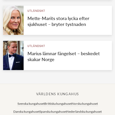
UTLÄNDSKT
Mette-Marits stora lycka efter
sjukhuset – bryter tystnaden
UTLÄNDSKT
Marius lämnar fängelset – beskedet
skakar Norge
VÄRLDENS KUNGAHUS
Svenska kungahuset
Brittiska kungahuset
Norska kungahuset
Danska kungahuset
Spanska kungahuset
Nederländska kungahuset