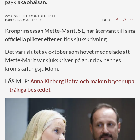
psykiska ohälsan.
AV: JENNIFER ERIXON
|
BILDER: TT
PUBLICERAD: 2024-11-08
DELA:
K
ronprinsessan Mette-Marit, 51, har återvänt till sina
officiella plikter efter en tids sjukskrivning.
Det var i slutet av oktober som hovet meddelade att
Mette-Marit var sjukskriven på grund av hennes
kroniska lungsjukdom.
LÄS MER:
Anna Kinberg Batra och maken bryter upp
– tråkiga beskedet