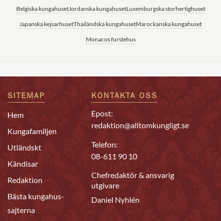
Belgiska kungahuset
Jordanska kungahuset
Luxemburgska storhertighuset
Japanska kejsarhuset
Thailändska kungahuset
Marockanska kungahuset
Monacos furstehus
SITEMAP
KONTAKTA OSS
Epost:
Hem
redaktion@alltomkungligt.se
Kungafamiljen
Telefon:
Utländskt
08-611 90 10
Kändisar
Chefredaktör & ansvarig
Redaktion
utgivare
Bästa kungahus-
Daniel Nyhlén
sajterna