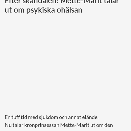
Efter skandalen: Mette-Marit talar
ut om psykiska ohälsan
Norska kungahuset
Danska kungahuset
Spanska kungahuset
Nederländska kungahuset
Belgiska kungahuset
Jordanska kungahuset
Luxemburgska storhertighuset
Japanska kejsarhuset
Thailändska kungahuset
Marockanska kungahuset
Monacos furstehus
En tuff tid med sjukdom och annat elände.
Nu talar kronprinsessan Mette-Marit ut om den