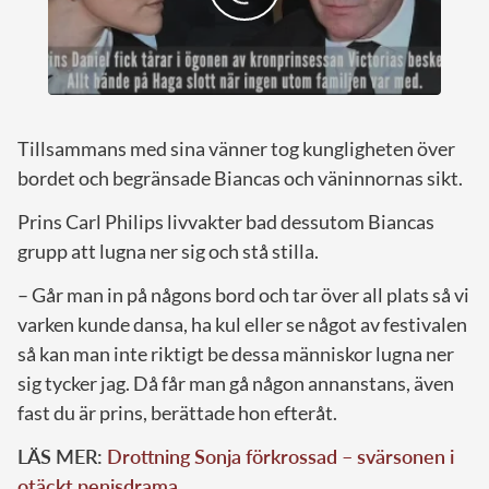
Tillsammans med sina vänner tog kungligheten över
bordet och begränsade Biancas och väninnornas sikt.
Prins Carl Philips livvakter bad dessutom Biancas
grupp att lugna ner sig och stå stilla.
– Går man in på någons bord och tar över all plats så vi
varken kunde dansa, ha kul eller se något av festivalen
så kan man inte riktigt be dessa människor lugna ner
sig tycker jag. Då får man gå någon annanstans, även
fast du är prins, berättade hon efteråt.
LÄS MER:
Drottning Sonja förkrossad – svärsonen i
otäckt penisdrama