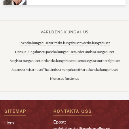
VÄRLDENS KUNGAHUS
Svenska kungahuset
Brittiska kungahuset
Norska kungahuset
Danska kungahuset
Spanska kungahuset
Nederländska kungahuset
Belgiska kungahuset
Jordanska kungahuset
Luxemburgska storhertighuset
Japanska kejsarhuset
Thailändska kungahuset
Marockanska kungahuset
Monacos furstehus
SITEMAP
KONTAKTA OSS
Epost:
Hem
redaktion@alltomkungligt.se