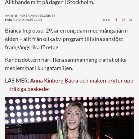
Allt hände mitt på dagen i Stockholm.
AV: JENNIFER ERIXON
|
BILDER: TT
PUBLICERAD: 2024-11-08
DELA:
B
ianca Ingrosso, 29, är en ung dam med många järn i
elden – allt från olika tv-program till sina sanslöst
framgångsrika företag.
Kändisdottern har i flera sammanhang träffat olika
medlemmar i kungafamiljen.
LÄS MER:
Anna Kinberg Batra och maken bryter upp
– tråkiga beskedet