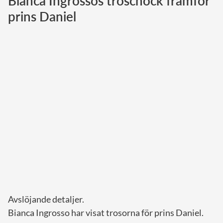
Bianca Ingrossos troschock framför
prins Daniel
Norska kungahuset
Danska kungahuset
Spanska kungahuset
Nederländska kungahuset
Belgiska kungahuset
Jordanska kungahuset
Luxemburgska storhertighuset
Japanska kejsarhuset
Thailändska kungahuset
Marockanska kungahuset
Monacos furstehus
Avslöjande detaljer.
Bianca Ingrosso har visat trosorna för prins Daniel.