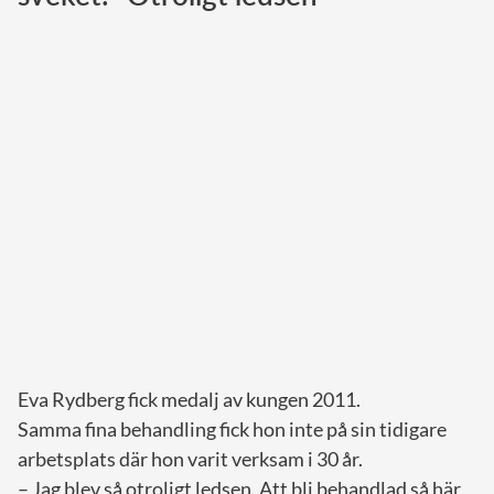
Norska kungahuset
Danska kungahuset
Spanska kungahuset
Nederländska kungahuset
Belgiska kungahuset
Jordanska kungahuset
Luxemburgska storhertighuset
Japanska kejsarhuset
Thailändska kungahuset
Marockanska kungahuset
Eva Rydberg fick medalj av kungen 2011.
Monacos furstehus
Samma fina behandling fick hon inte på sin tidigare
arbetsplats där hon varit verksam i 30 år.
– Jag blev så otroligt ledsen. Att bli behandlad så här