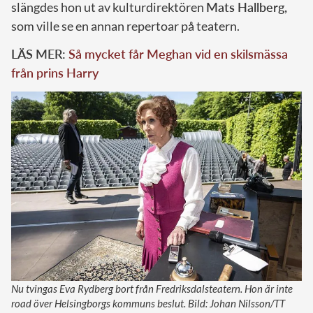
slängdes hon ut av kulturdirektören
Mats Hallberg,
som ville se en annan repertoar på teatern.
LÄS MER:
Så mycket får Meghan vid en skilsmässa
från prins Harry
Nu tvingas Eva Rydberg bort från Fredriksdalsteatern. Hon är inte
road över Helsingborgs kommuns beslut. Bild: Johan Nilsson/TT