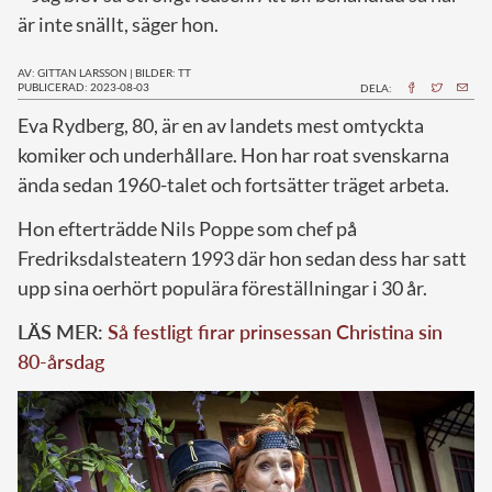
är inte snällt, säger hon.
AV: GITTAN LARSSON
|
BILDER: TT
PUBLICERAD: 2023-08-03
DELA:
E
va Rydberg, 80, är en av landets mest omtyckta
komiker och underhållare. Hon har roat svenskarna
ända sedan 1960-talet och fortsätter träget arbeta.
Hon efterträdde Nils Poppe som chef på
Fredriksdalsteatern 1993 där hon sedan dess har satt
upp sina oerhört populära föreställningar i 30 år.
LÄS MER:
Så festligt firar prinsessan Christina sin
80-årsdag