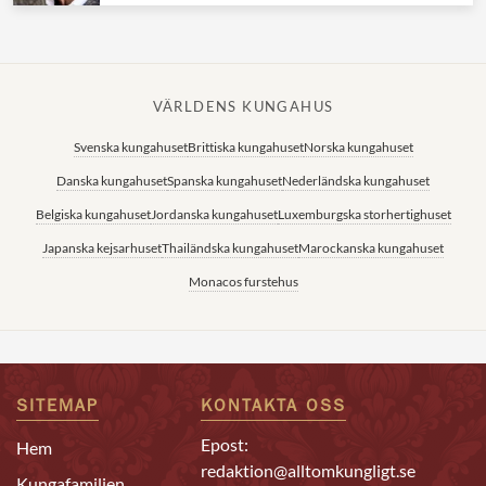
VÄRLDENS KUNGAHUS
Svenska kungahuset
Brittiska kungahuset
Norska kungahuset
Danska kungahuset
Spanska kungahuset
Nederländska kungahuset
Belgiska kungahuset
Jordanska kungahuset
Luxemburgska storhertighuset
Japanska kejsarhuset
Thailändska kungahuset
Marockanska kungahuset
Monacos furstehus
SITEMAP
KONTAKTA OSS
Epost:
Hem
redaktion@alltomkungligt.se
Kungafamiljen