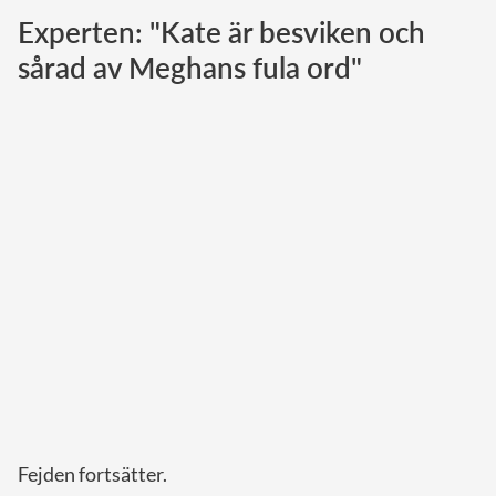
Experten: "Kate är besviken och
Norska kungahuset
sårad av Meghans fula ord"
Danska kungahuset
Spanska kungahuset
Nederländska kungahuset
Belgiska kungahuset
Jordanska kungahuset
Luxemburgska storhertighuset
Japanska kejsarhuset
Thailändska kungahuset
Marockanska kungahuset
Monacos furstehus
Fejden fortsätter.