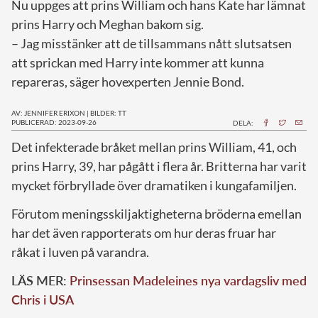
Nu uppges att prins William och hans Kate har lämnat
prins Harry och Meghan bakom sig.
– Jag misstänker att de tillsammans nått slutsatsen
att sprickan med Harry inte kommer att kunna
repareras, säger hovexperten Jennie Bond.
AV: JENNIFER ERIXON
|
BILDER: TT
PUBLICERAD: 2023-09-26
DELA:
D
et infekterade bråket mellan prins William, 41, och
prins Harry, 39, har pågått i flera år. Britterna har varit
mycket förbryllade över dramatiken i kungafamiljen.
Förutom meningsskiljaktigheterna bröderna emellan
har det även rapporterats om hur deras fruar har
råkat i luven på varandra.
LÄS MER:
Prinsessan Madeleines nya vardagsliv med
Chris i USA