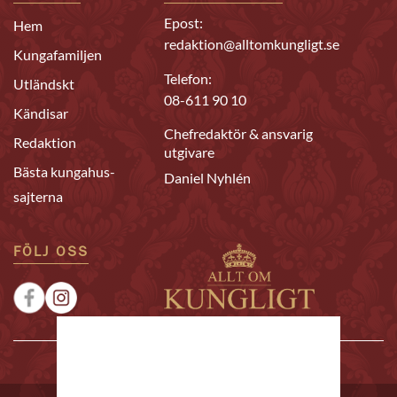
Epost:
Hem
redaktion@alltomkungligt.se
Kungafamiljen
Telefon:
Utländskt
08-611 90 10
Kändisar
Chefredaktör & ansvarig
Redaktion
utgivare
Bästa kungahus-
Daniel Nyhlén
sajterna
FÖLJ OSS
|
|
Sponsrat
Tipsa oss
Annonsera
© 2026 Allt om Kungligt. All rights reserved.