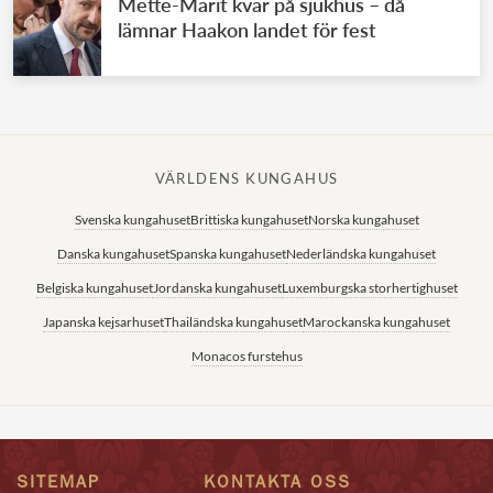
Mette-Marit kvar på sjukhus – då
lämnar Haakon landet för fest
VÄRLDENS KUNGAHUS
Svenska kungahuset
Brittiska kungahuset
Norska kungahuset
Danska kungahuset
Spanska kungahuset
Nederländska kungahuset
Belgiska kungahuset
Jordanska kungahuset
Luxemburgska storhertighuset
Japanska kejsarhuset
Thailändska kungahuset
Marockanska kungahuset
Monacos furstehus
SITEMAP
KONTAKTA OSS