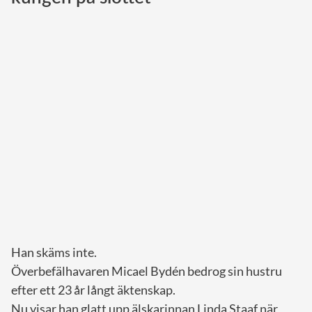
Norska kungahuset
Danska kungahuset
Spanska kungahuset
Nederländska kungahuset
Belgiska kungahuset
Jordanska kungahuset
Luxemburgska storhertighuset
Japanska kejsarhuset
Thailändska kungahuset
Marockanska kungahuset
Han skäms inte.
Monacos furstehus
Överbefälhavaren Micael Bydén bedrog sin hustru
efter ett 23 år långt äktenskap.
Nu visar han glatt upp älskarinnan Linda Staaf när