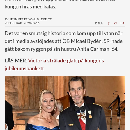
kungen firas med kalas.
AV: JENNIFER ERIXON
|
BILDER: TT
PUBLICERAD: 2023-09-16
DELA:
D
et var en smutsig historia som kom upp till ytan när
det i media avslöjades att ÖB Micael Bydén, 59, hade
gått bakom ryggen på sin hustru
Anita Carlman
, 64.
LÄS MER:
Victoria strålade glatt på kungens
jubileumsbankett