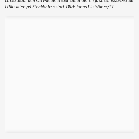
Linda Staaf och ÖB Micael Bydén anländer till jubileumsbanketten
i Rikssalen på Stockholms slott. Bild: Jonas Ekströmer/TT