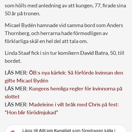
som hölls med anledning av att kungen, 77, firade sina
50 år på tronen.
Micael Bydén hamnade vid samma bord som Anders
Thornberg, och herrarna hade förmodligen av
förklarliga skäl en hel del att tala om.
Linda Staaf fick i sin tur komikern
David Batra
, 50, till
bordet.
LÄS MER:
ÖB:s nya kärlek: Så förförde kvinnan den
gifte Micael Bydén
LÄS MER:
Kungens hemliga regler för kvinnorna på
slottet
LÄS MER:
Madeleine i vilt bråk med Chris på fest:
”Hon blir förödmjukad”
Lägg till
Allt om Kungligt
som föredragen källa i