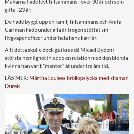
Makarna hade levt tillsammans i över 30 år och som
gifta i 23 år.
De hade byggt upp en familj tillsammans och Anita
Carlman hade under alla år trogen stöttat sin
flygvapenofficer under hela hans karriär.
Allt detta skulle dock gå i kras då Micael Bydén i
största hemlighet inledde en relation med den blonda
kvinna han varit ”mentor” åt under tre års tid.
LÄS MER:
Märtha Louises bröllopslycka med shaman
Durek