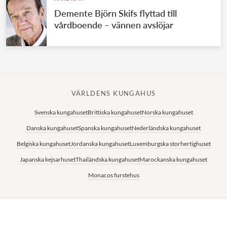
Demente Björn Skifs flyttad till
vårdboende – vännen avslöjar
VÄRLDENS KUNGAHUS
Svenska kungahuset
Brittiska kungahuset
Norska kungahuset
Danska kungahuset
Spanska kungahuset
Nederländska kungahuset
Belgiska kungahuset
Jordanska kungahuset
Luxemburgska storhertighuset
Japanska kejsarhuset
Thailändska kungahuset
Marockanska kungahuset
Monacos furstehus